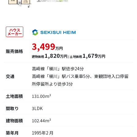
ハウス
メーカー
3,499
万円
販売価格
1,820
1,679
万円
万円
建物価格
/ 土地価格
高崎線「桶川」駅徒歩24分
交通
高崎線「桶川」駅バス乗車5分、東観団地入口停留
所停留所より徒歩3分
土地面積
131.00m²
間取り
3LDK
建物面積
102.44m²
築年月
1995年2 月