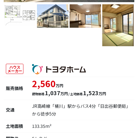
ハウス
メーカー
2,560
万円
販売価格
1,037
1,523
万円
万円
建物価格
/ 土地価格
JR高崎線「桶川」駅からバス4分「日出谷郵便局」
交通
から徒歩5分
土地面積
133.35m²