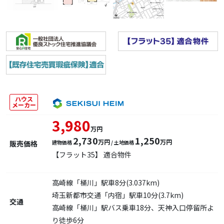
ハウス
メーカー
3,980
万円
2,730
1,250
万円
万円
販売価格
建物価格
/ 土地価格
【フラット35】 適合物件
高崎線「桶川」駅車8分(3.037km)
埼玉新都市交通「内宿」駅車10分(3.7km)
交通
高崎線「桶川」駅バス乗車18分、天神入口停留所よ
り徒歩6分