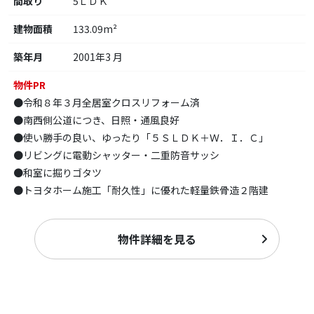
間取り
5ＬＤＫ
建物面積
133.09m²
築年月
2001年3 月
物件PR
●令和８年３月全居室クロスリフォーム済
●南西側公道につき、日照・通風良好
●使い勝手の良い、ゆったり「５ＳＬＤＫ＋Ｗ．Ｉ．Ｃ」
●リビングに電動シャッター・二重防音サッシ
●和室に掘りゴタツ
●トヨタホーム施工「耐久性」に優れた軽量鉄骨造２階建
物件詳細を見る