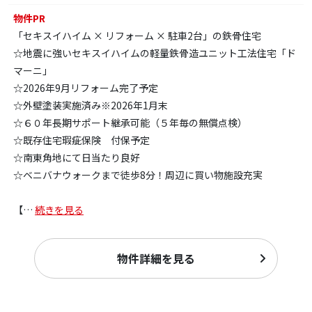
物件PR
「セキスイハイム × リフォーム × 駐車2台」の鉄骨住宅
☆地震に強いセキスイハイムの軽量鉄骨造ユニット工法住宅「ド
マーニ」
☆2026年9月リフォーム完了予定
☆外壁塗装実施済み※2026年1月末
☆６０年長期サポート継承可能（５年毎の無償点検）
☆既存住宅瑕疵保険 付保予定
☆南東角地にて日当たり良好
☆ベニバナウォークまで徒歩8分！周辺に買い物施設充実
【
…
続きを見る
物件詳細を見る