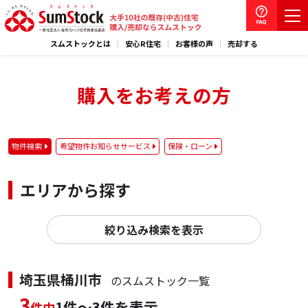
スムストックとは
安心R住宅
お客様の声
売却する
購入をお考えの方
物件検索
希望物件お知らせサービス
保険・ローン
エリアから探す
絞り込み検索を表示
埼玉県桶川市
のスムストック一覧
3
1件～3件を表示
件中