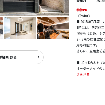
築年月
2015
物件PR
《Point》
■ 2015年7月
1階には、防音施
演奏をはじめ、シ
2・3階の居住空間
用も可能です。
さらに、全居室防
詳細を見る
■ LD＋K合わせて
オーダーメイドの
きを見る