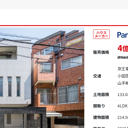
ハウス
メーカー
4
販売価格
建物価
京王
交通
小田
山手
土地面積
133.
間取り
4LDK
建物面積
214.