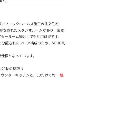
年7 月
築 パナソニックホームズ施工の注文住宅
工がなされたスタジオルームがあり、楽器
アタールーム等としても利用可能です。
と分離されたフロア構成のため、SOHO利
音仕様となっています。
約29帖の間取り
カウンターキッチンと、LDだけで約
…
続