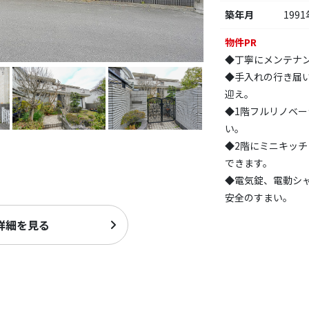
築年月
1991
物件PR
◆丁寧にメンテナ
◆手入れの行き届
迎え。
◆1階フルリノベ
い。
◆2階にミニキッ
できます。
◆電気錠、電動シ
安全のすまい。
詳細を見る