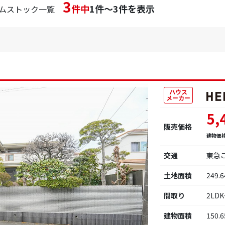
3
件中
1件～3件を表示
ムストック一覧
ハウス
メーカー
5,
販売価格
建物価
交通
東急
土地面積
249.
間取り
2LDK
建物面積
150.