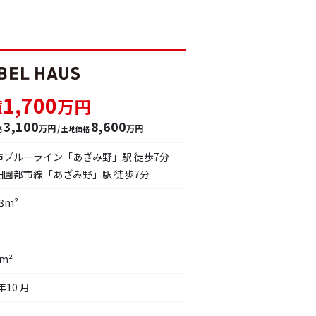
1,700
億
万円
3,100
8,600
万円
万円
格
/ 土地価格
市ブルーライン「あざみ野」駅 徒歩7分
田園都市線「あざみ野」駅 徒歩7分
13m²
7m²
年10 月