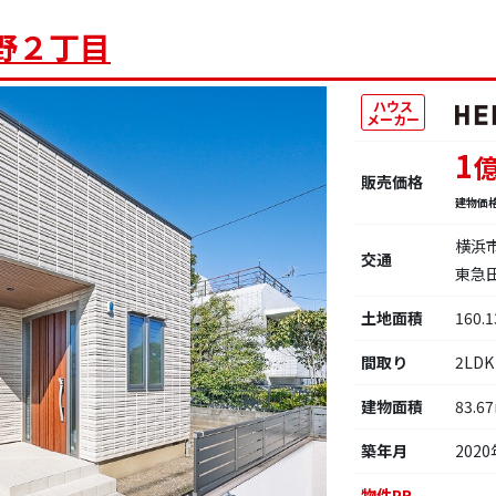
野２丁目
ハウス
メーカー
1
販売価格
建物価
横浜
交通
東急
土地面積
160.
間取り
2LDK
建物面積
83.6
築年月
2020
物件PR