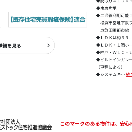
◆間取り４ＬＤＫ
◆南東角地
◆二沿線利用可能
横浜市営地下鉄ブ
東急田園都市線「
◆ＬＤＫは約３９
詳細を見る
◆ＬＤＫ・１階ホ
◆納戸・ＷＩＣ・
◆ビルトインガレ
（車種による）
◆システムキ
…
続
このマークのある物件は、安心