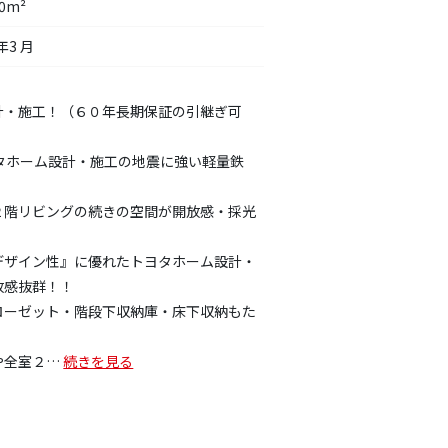
20m²
年3 月
計・施工！（６０年長期保証の引継ぎ可
ヨタホーム設計・施工の地震に強い軽量鉄
２階リビングの続きの空間が開放感・採光
デザイン性』に優れたトヨタホーム設計・
放感抜群！！
ローゼット・階段下収納庫・床下収納もた
！
や全室２
…
続きを見る