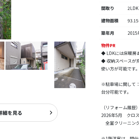
間取り
2LDK
建物面積
93.1
築年月
2015
物件PR
◆ LDKには床暖
◆ 収納スペースが
使い方が可能です
※駐車場に関して
台分可能です。
（リフォーム履歴
詳細を見る
2026年5月 ク
全室クリーニング
※1階洋室は、間