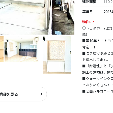
建物面積
110.
築年月
2015
物件PR
◯トヨタホーム設
能）
■築10年！！ト
骨造！！
■吹き抜け階段と
を演出してます。
■『耐震性』と『
施工の建物は、開
■ウォークインク
っぷりたくさん！
■２面バルコニー
詳細を見る