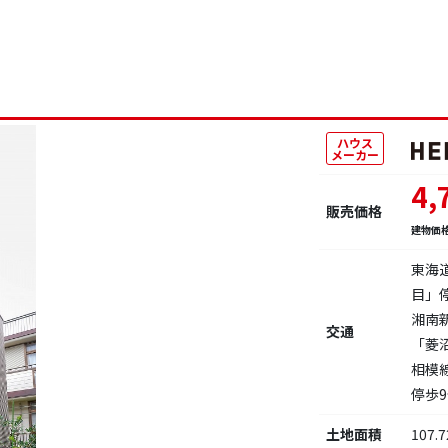
ハウス
メーカー
4,
販売価格
建物価
東海
目」
湘南
交通
「菱
相模
停歩
土地面積
107.