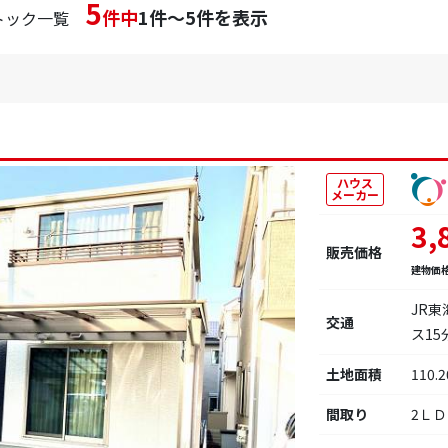
5
件中
1件～5件を表示
トック一覧
ハウス
メーカー
3,
販売価格
建物価
JR
交通
ス1
土地面積
110.
間取り
2Ｌ