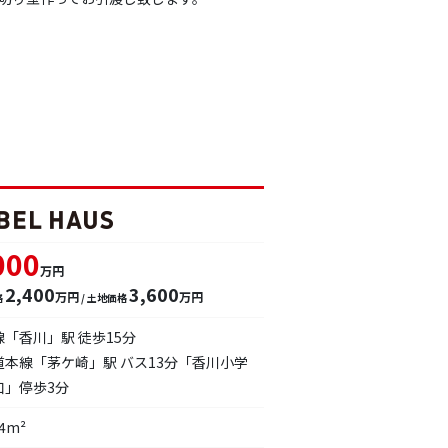
000
万円
2,400
3,600
万円
万円
格
/ 土地価格
線「香川」駅 徒歩15分
道本線「茅ケ崎」駅 バス13分「香川小学
口」停歩3分
64m²