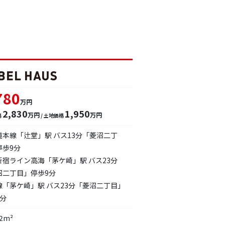
780
万円
2,830
1,950
万円
万円
格
/ 土地価格
道本線「辻堂」駅 バス13分「菱沼二丁
停歩9分
新宿ライン高海「茅ケ崎」駅 バス23分
沼二丁目」停歩9分
線「茅ケ崎」駅 バス23分「菱沼二丁目」
9分
72m²