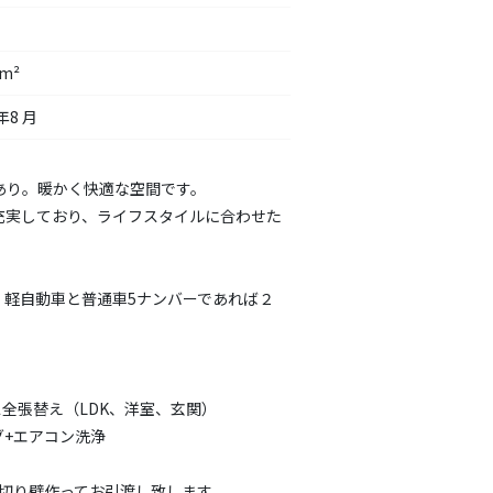
5m²
年8 月
房あり。暖かく快適な空間です。
充実しており、ライフスタイルに合わせた
。
：軽自動車と普通車5ナンバーであれば２
）
ロス全張替え（LDK、洋室、玄関）
+エアコン洗浄
仕切り壁作ってお引渡し致します。