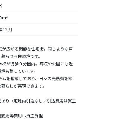
K
19m²
年12 月
囲気が広がる閑静な住宅街。同じような戸
て暮らせる住環境です。
中学校が徒歩９分圏内。病院や公園にも近
環境も整っています。
ステムを搭載しており、日々の光熱費を節
な暮らしが実現できます。
管あり（宅地内引込なし／引込費用は買主
義変更等費用は買主負担