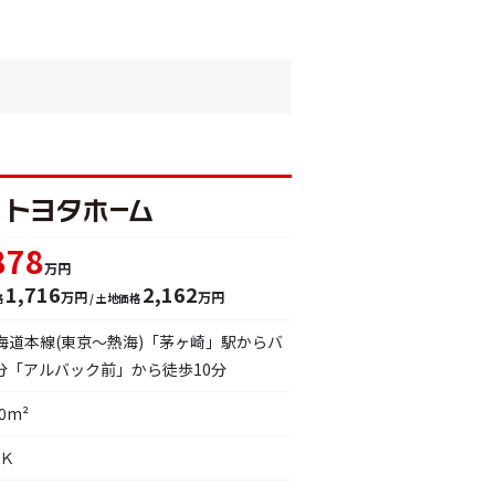
878
万円
1,716
2,162
万円
万円
格
/ 土地価格
東海道本線(東京～熱海)「茅ヶ崎」駅からバ
5分「アルバック前」から徒歩10分
20m²
ＤＫ