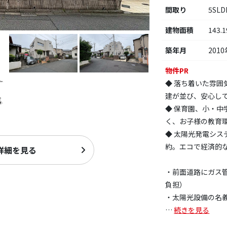
間取り
5SLD
建物面積
143.
築年月
2010
物件PR
◆ 落ち着いた雰
建が並び、安心し
◆ 保育園、小・
く、お子様の教育
◆ 太陽光発電シ
約。エコで経済的
詳細を見る
・前面道路にガス
負担）
・太陽光設備の名
…
続きを見る