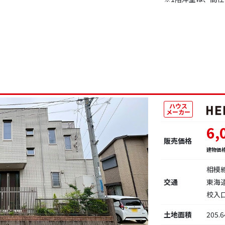
ハウス
メーカー
6,
販売価格
建物価
相模
交通
東海
校入
土地面積
205.