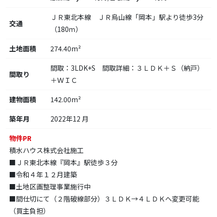
ＪＲ東北本線 ＪＲ烏山線「岡本」駅より徒歩3分
交通
（180ｍ）
土地面積
274.40m²
間取：3LDK+S 間取詳細：３ＬＤＫ＋Ｓ（納戸）
間取り
＋ＷＩＣ
建物面積
142.00m²
築年月
2022年12 月
物件PR
積水ハウス株式会社施工
■ＪＲ東北本線『岡本』駅徒歩３分
■令和４年１２月建築
■土地区画整理事業施行中
■間仕切にて（２階破線部分）３ＬＤＫ→４ＬＤＫへ変更可能
（買主負担）