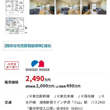
ハウス
メーカー
2,490
万円
販売価格
2,000
490
万円
万円
建物価格
/ 土地価格
ＪＲ東北新幹線 ＪＲ東北本線 ＪＲ両毛線 ＪＲ
交通
水戸線 湘南新宿ライン宇須「小山」駅 バス24分
「桑中学校入口停」徒歩8分（640ｍ）