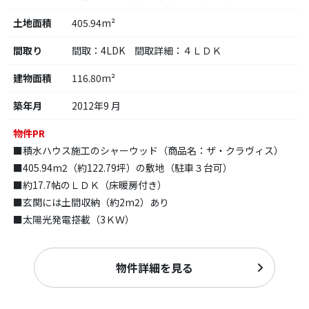
土地面積
405.94m²
間取り
間取：4LDK 間取詳細：４ＬＤＫ
建物面積
116.80m²
築年月
2012年9 月
物件PR
■積水ハウス施工のシャーウッド（商品名：ザ・クラヴィス）
■405.94m2（約122.79坪）の敷地（駐車３台可）
■約17.7帖のＬＤＫ（床暖房付き）
■玄関には土間収納（約2m2）あり
■太陽光発電搭載（3ＫＷ）
物件詳細を見る