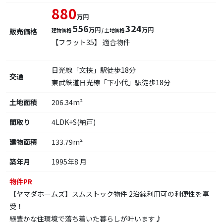
880
万円
556
324
万円
万円
販売価格
建物価格
/ 土地価格
【フラット35】 適合物件
日光線「文挟」駅徒歩18分
交通
東武鉄道日光線「下小代」駅徒歩18分
土地面積
206.34m²
間取り
4LDK+S(納戸)
建物面積
133.79m²
築年月
1995年8 月
物件PR
【ヤマダホームズ】スムストック物件 2沿線利用可の利便性を享
受！
緑豊かな住環境で落ち着いた暮らしが叶います♪