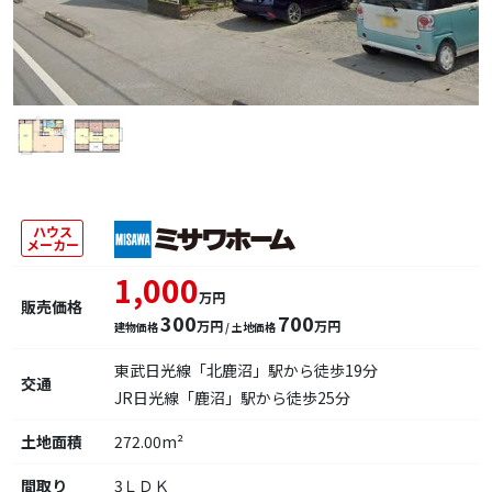
ハウス
メーカー
1,000
万円
販売価格
300
700
万円
万円
建物価格
/ 土地価格
東武日光線「北鹿沼」駅から徒歩19分
交通
JR日光線「鹿沼」駅から徒歩25分
土地面積
272.00m²
間取り
3ＬＤＫ