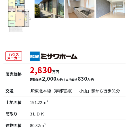
ハウス
メーカー
2,830
万円
販売価格
2,000
830
万円
万円
建物価格
/ 土地価格
交通
JR東北本線（宇都宮線）「小山」駅から徒歩31分
土地面積
191.22m²
間取り
3ＬＤＫ
建物面積
80.32m²