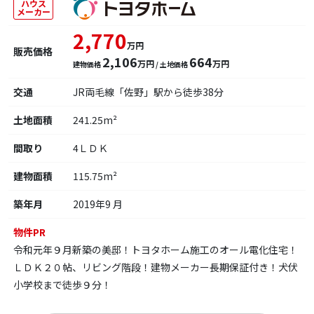
ハウス
メーカー
2,770
万円
販売価格
2,106
664
万円
万円
建物価格
/ 土地価格
交通
JR両毛線「佐野」駅から徒歩38分
土地面積
241.25m²
間取り
4ＬＤＫ
建物面積
115.75m²
築年月
2019年9 月
物件PR
令和元年９月新築の美邸！トヨタホーム施工のオール電化住宅！
ＬＤＫ２０帖、リビング階段！建物メーカー長期保証付き！犬伏
小学校まで徒歩９分！