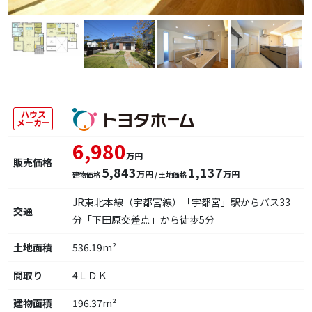
ハウス
メーカー
6,980
万円
販売価格
5,843
1,137
万円
万円
建物価格
/ 土地価格
JR東北本線（宇都宮線）「宇都宮」駅からバス33
交通
分「下田原交差点」から徒歩5分
土地面積
536.19m²
間取り
4ＬＤＫ
建物面積
196.37m²