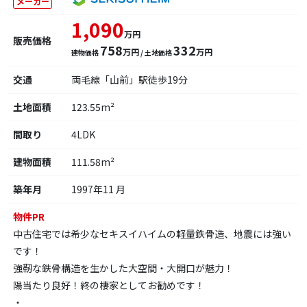
メーカー
1,090
万円
販売価格
758
332
万円
万円
建物価格
/ 土地価格
交通
両毛線「山前」駅徒歩19分
土地面積
123.55m²
間取り
4LDK
建物面積
111.58m²
築年月
1997年11 月
物件PR
中古住宅では希少なセキスイハイムの軽量鉄骨造、地震には強い
です！
強靭な鉄骨構造を生かした大空間・大開口が魅力！
陽当たり良好！終の棲家としてお勧めです！
・