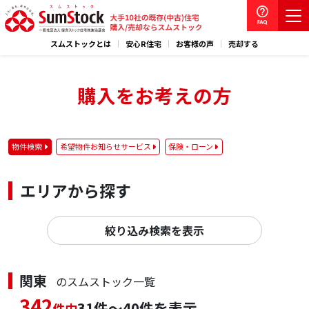
スムストックとは
安心R住宅
お客様の声
売却する
購入をお考えの方
物件検索
希望物件お知らせサービス
保険・ローン
エリアから探す
絞り込み検索を表示
関東
のスムストック一覧
342
31件～40件を表示
件中