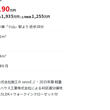
190
万円
1,935
1,255
万円
万円
格
/ 土地価格
本線「小山」駅より 徒歩28分
22m²
04m²
年6 月
会社施工の xevoE // ・2015年築 軽量
和ハウス工業株式会社による40区画分譲地
5LDK＋ウォークインクローゼット付