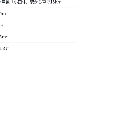
水戸線「小田林」駅から車で15Km
00m²
ＤＫ
06m²
年3 月