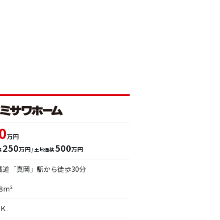
0
万円
250
500
万円
万円
格
/ 土地価格
鐵道「真岡」駅から徒歩30分
78m²
ＤＫ