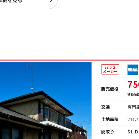
詳細を見る
ハウス
メーカー
75
販売価格
建物価
交通
真岡
土地面積
211.
間取り
5Ｌ