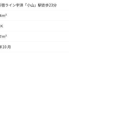
新宿ライン宇須「小山」駅徒歩23分
64m²
ＤＫ
27m²
年10 月