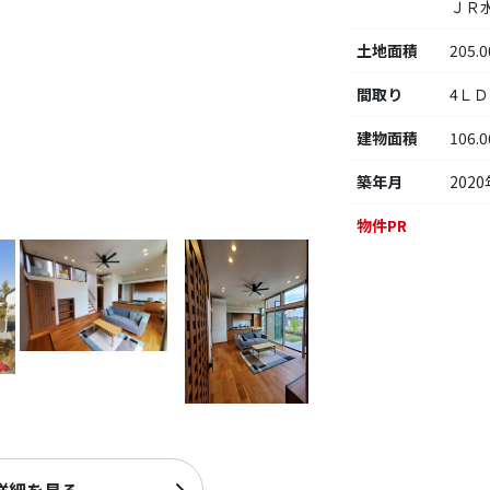
ＪＲ
土地面積
205.
間取り
4Ｌ
建物面積
106.
築年月
2020
物件PR