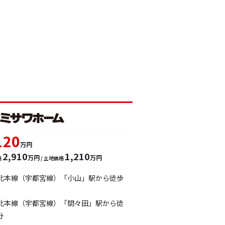
120
万円
2,910
1,210
万円
万円
格
/ 土地価格
東北本線（宇都宮線）「小山」駅から徒歩
東北本線（宇都宮線）「間々田」駅から徒
分