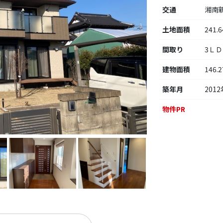
交通
湘南
土地面積
241.
間取り
3Ｌ
建物面積
146.
築年月
2012
物件PR