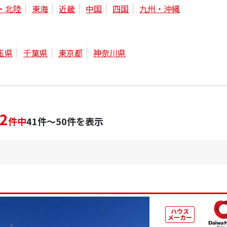
・北陸
東海
近畿
中国
四国
九州・沖縄
玉県
千葉県
東京都
神奈川県
2
件中
41件～50件を表示
ハウス
メーカー