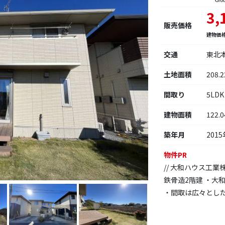
3,
販売価格
建物価
交通
東北
土地面積
208.
間取り
5LDK
建物面積
122.
築年月
2015
物件PR
// 大和ハウス工業株式
鉄骨造2階建 ・大
・間取は広々とした