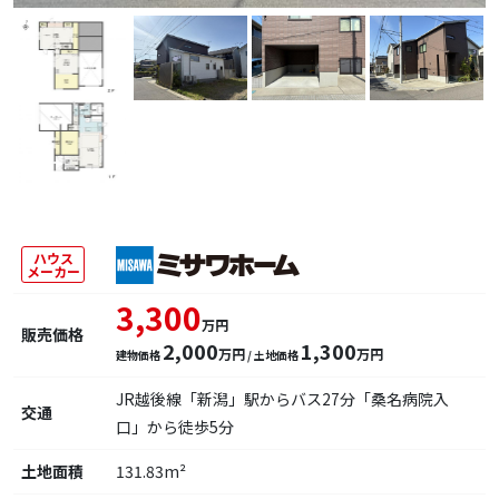
ハウス
メーカー
3,300
万円
販売価格
2,000
1,300
万円
万円
建物価格
/ 土地価格
JR越後線「新潟」駅からバス27分「桑名病院入
交通
口」から徒歩5分
土地面積
131.83m²