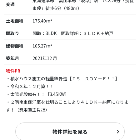
東海道本線 高山本線「岐阜」駅 バス26分「長良
交通
東停」徒歩6分（480ｍ）
土地面積
175.40m²
間取り
間取：3LDK 間取詳細：３ＬＤＫ＋納戸
建物面積
105.27m²
築年月
2021年12 月
物件PR
・積水ハウス施工の軽量鉄骨造［ＩＳ ＲＯＹ＋Ｅ！！］
・令和３年１２月築！！
・太陽光設備有！！［3.45KW］
・２階南東側洋室を仕切ることにより４ＬＤＫ＋納戸になりま
す！（費用買主負担）
物件詳細を見る