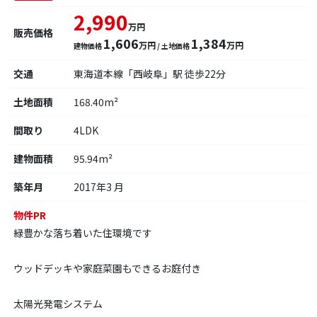
2,990
万円
販売価格
1,606
1,384
万円
万円
建物価格
/ 土地価格
交通
東海道本線「西岐阜」駅 徒歩22分
土地面積
168.40m²
間取り
4LDK
建物面積
95.94m²
築年月
2017年3 月
物件PR
緑豊かな落ち着いた住環境です
ウッドデッキや家庭菜園もできるお庭付き
太陽光発電システム