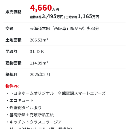
4,660
万円
販売価格
3,495
1,165
万円
万円
建物価格
/ 土地価格
交通
東海道本線「西岐阜」駅から徒歩33分
土地面積
206.52m²
間取り
3ＬＤＫ
建物面積
114.09m²
築年月
2025年2 月
物件PR
・トヨタホームオリジナル 全館空調スマートエアーズ
・エコキュート
・外壁総タイル張り
・基礎断熱＋充填断熱工法
・キッチントクラスコラージア
・ピュア24セントラル（第一種換気）