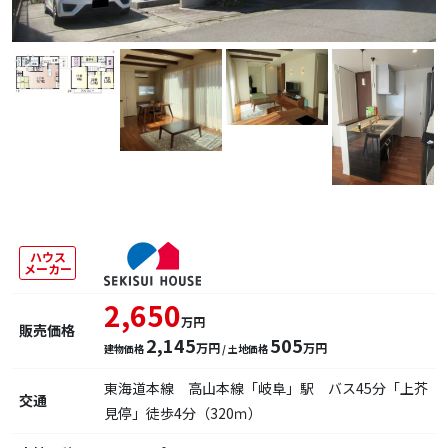
ハウス
メーカー
2,650
万円
販売価格
2,145
505
万円
万円
建物価格
/ 土地価格
東海道本線 高山本線「岐阜」駅 バス45分「上芥
交通
見停」徒歩4分（320ｍ）