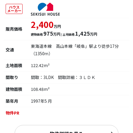
ハウス
メーカー
2,400
万円
販売価格
975
1,425
万円
万円
建物価格
/ 土地価格
東海道本線 高山本線「岐阜」駅より徒歩17分
交通
（1350ｍ）
土地面積
122.42m²
間取り
間取：3LDK 間取詳細：３ＬＤＫ
建物面積
108.48m²
築年月
1997年5 月
物件PR