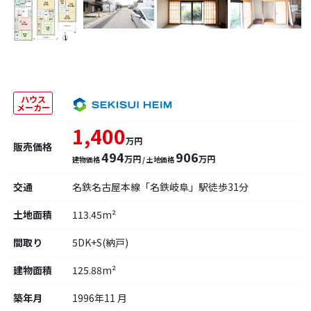
ハウス
メーカー
1,400
万円
販売価格
494
906
万円
万円
建物価格
/ 土地価格
交通
名鉄名古屋本線「名鉄岐阜」駅徒歩31分
土地面積
113.45m²
間取り
5DK+S(納戸)
建物面積
125.88m²
築年月
1996年11 月