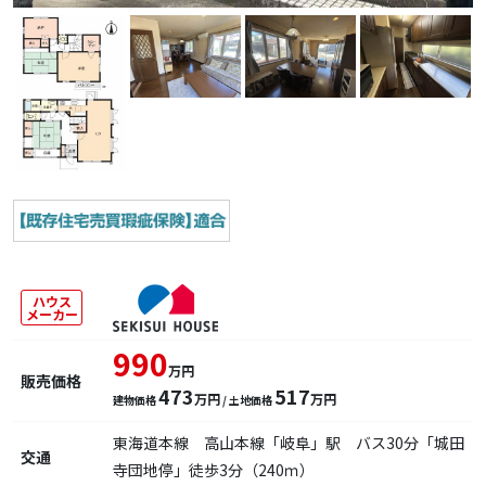
ハウス
メーカー
990
万円
販売価格
473
517
万円
万円
建物価格
/ 土地価格
東海道本線 高山本線「岐阜」駅 バス30分「城田
交通
寺団地停」徒歩3分（240ｍ）