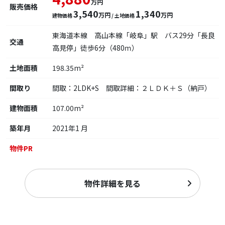
万円
販売価格
3,540
1,340
万円
万円
建物価格
/ 土地価格
東海道本線 高山本線「岐阜」駅 バス29分「長良
交通
高見停」徒歩6分（480ｍ）
土地面積
198.35m²
間取り
間取：2LDK+S 間取詳細：２ＬＤＫ＋Ｓ（納戸）
建物面積
107.00m²
築年月
2021年1 月
物件PR
物件詳細を見る