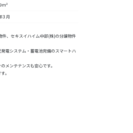
49m²
年3 月
浅物件、セキスイハイム中部(株)の分譲物件
光発電システム・蓄電池完備のスマートハ
々のメンテナンスも安心です。
です。