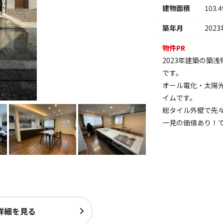
建物面積
103.
築年月
2023
物件PR
2023年建築の築
です。
オール電化・太陽
イムです。
総タイル外壁で先
一見の価値あり！
詳細を見る