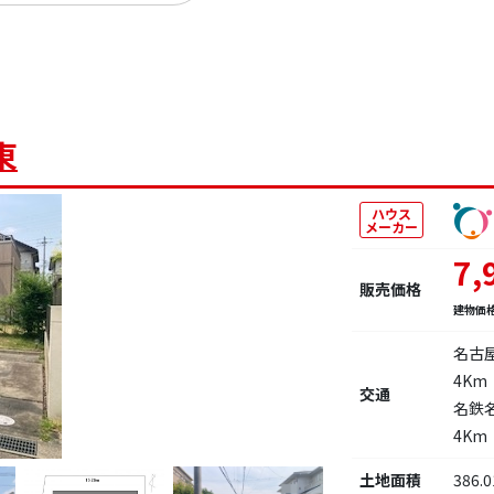
東
ハウス
メーカー
7,
販売価格
建物価
名古
4Km
交通
名鉄
4Km
土地面積
386.