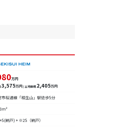
980
万円
3,575
2,405
万円
万円
格
/ 土地価格
屋市桜通線「相生山」駅徒歩5分
83m²
K+S(納戸) + ※2S（納戸）