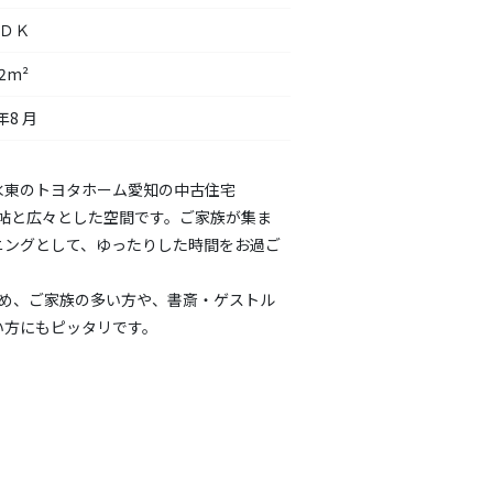
ＬＤＫ
42m²
年8 月
水東のトヨタホーム愛知の中古住宅
9.8帖と広々とした空間です。ご家族が集ま
ニングとして、ゆったりした時間をお過ご
ため、ご家族の多い方や、書斎・ゲストル
い方にもピッタリです。