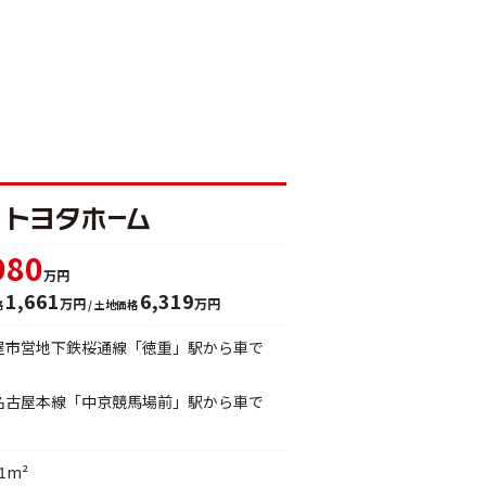
980
万円
1,661
6,319
万円
万円
格
/ 土地価格
屋市営地下鉄桜通線「徳重」駅から車で
名古屋本線「中京競馬場前」駅から車で
01m²