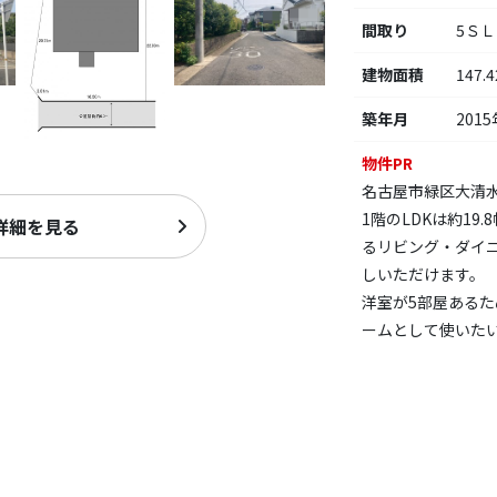
間取り
5Ｓ
建物面積
147.
築年月
2015
物件PR
名古屋市緑区大清
1階のLDKは約1
詳細を見る
るリビング・ダイ
しいただけます。
洋室が5部屋ある
ームとして使いた