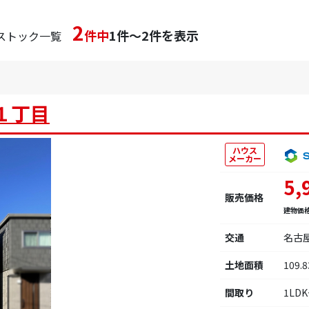
2
件中
1件～2件を表示
ストック一覧
１丁目
ハウス
メーカー
5,
販売価格
建物価
交通
名古
土地面積
109.
間取り
1LD