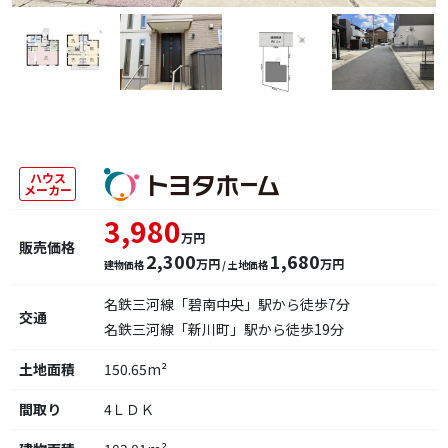
ハウス
メーカー
3,980
万円
販売価格
2,300
1,680
万円
万円
建物価格
/ 土地価格
名鉄三河線「碧南中央」駅から徒歩7分
交通
名鉄三河線「新川町」駅から徒歩19分
土地面積
150.65m²
間取り
4ＬＤＫ