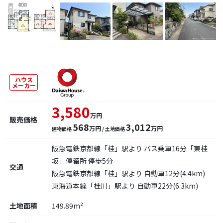
ハウス
メーカー
3,580
万円
販売価格
568
3,012
万円
万円
建物価格
/ 土地価格
阪急電鉄京都線「桂」駅より バス乗車16分「東桂
坂」停留所 停歩5分
交通
阪急電鉄京都線「桂」駅より 自動車12分(4.4km)
東海道本線「桂川」駅より 自動車22分(6.3km)
土地面積
149.89m²