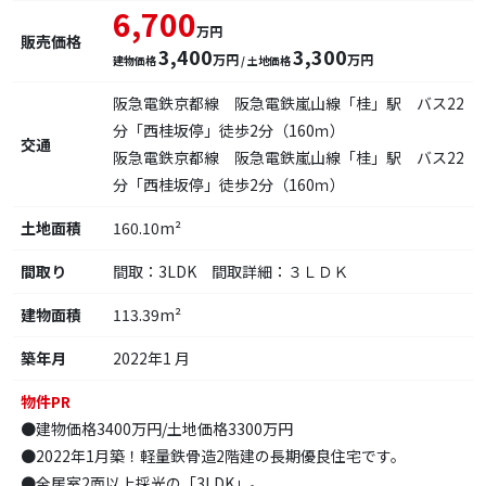
6,700
万円
販売価格
3,400
3,300
万円
万円
建物価格
/ 土地価格
阪急電鉄京都線 阪急電鉄嵐山線「桂」駅 バス22
分「西桂坂停」徒歩2分（160ｍ）
交通
阪急電鉄京都線 阪急電鉄嵐山線「桂」駅 バス22
分「西桂坂停」徒歩2分（160ｍ）
土地面積
160.10m²
間取り
間取：3LDK 間取詳細：３ＬＤＫ
建物面積
113.39m²
築年月
2022年1 月
物件PR
●建物価格3400万円/土地価格3300万円
●2022年1月築！軽量鉄骨造2階建の長期優良住宅です。
●全居室2面以上採光の「3LDK」。