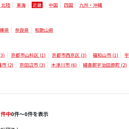
・北陸
東海
近畿
中国
四国
九州・沖縄
庫県
奈良県
和歌山県
(3)
京都市山科区
(1)
京都市西京区
(3)
福知山市
(1)
幡市
(2)
京田辺市
(3)
木津川市
(6)
綴喜郡宇治田原町
(2)
0
件中
0件～0件を表示