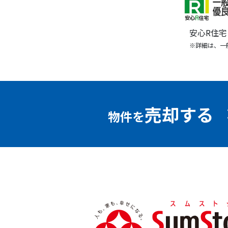
安心R住
※詳細は、一
売却する
物件を