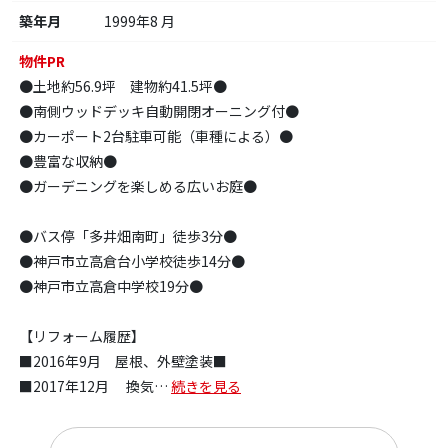
築年月
1999年8 月
物件PR
●土地約56.9坪 建物約41.5坪●
●南側ウッドデッキ自動開閉オーニング付●
●カーポート2台駐車可能（車種による）●
●豊富な収納●
●ガーデニングを楽しめる広いお庭●
●バス停「多井畑南町」徒歩3分●
●神戸市立高倉台小学校徒歩14分●
●神戸市立高倉中学校19分●
【リフォーム履歴】
■2016年9月 屋根、外壁塗装■
■2017年12月 換気
…
続きを見る