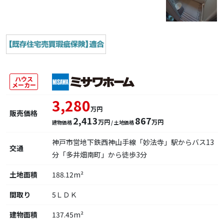
ハウス
メーカー
3,280
万円
販売価格
2,413
867
万円
万円
建物価格
/ 土地価格
神戸市営地下鉄西神山手線「妙法寺」駅からバス13
交通
分「多井畑南町」から徒歩3分
土地面積
188.12m²
間取り
5ＬＤＫ
建物面積
137.45m²