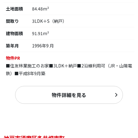
土地面積
84.48m²
間取り
3LDK＋S（納戸）
建物面積
91.91m²
築年月
1996年9 月
物件PR
■住友林業施工のお家■3LDK＋納戸■2沿線利用可（JR・山陽電
鉄）■平成8年9月築
物件詳細を見る
神戸市須磨区多井畑南町