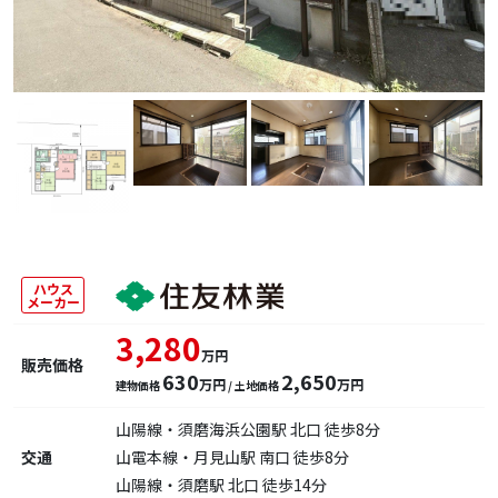
ハウス
メーカー
3,280
万円
販売価格
630
2,650
万円
万円
建物価格
/ 土地価格
山陽線・須磨海浜公園駅 北口 徒歩8分
交通
山電本線・月見山駅 南口 徒歩8分
山陽線・須磨駅 北口 徒歩14分