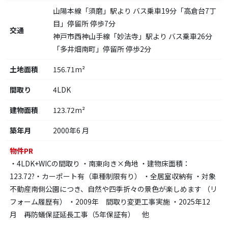
山陽本線「須磨」駅より バス乗車19分「高倉台7丁
目」停留所 停歩7分
交通
神戸市西神山手線「妙法寺」駅より バス乗車26分
「多井畑南町」停留所 停歩2分
土地面積
156.71m²
間取り
4LDK
建物面積
123.72m²
築年月
2000年6 月
物件PR
・4LDK+WICの間取り ・南東向き×角地 ・建物床面積：
123.72?・カーポート有（車種制限有り） ・全居室収納有 ・対象
不動産南側公園につき、自然や四季折々の景色が楽しめます （リ
フォーム履歴有） ・2009年 間取り変更工事実施 ・2025年12
月 再防蟻保証延長工事（5年保証有） 他