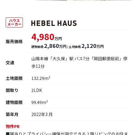
ハウス
メーカー
4,980
万円
販売価格
2,860
2,120
万円
万円
建物価格
/ 土地価格
山陽本線「大久保」駅 バス7分「岡田郵便局前」停
交通
歩11分
土地面積
132.29m²
間取り
2LDK
建物面積
99.49m²
築年月
2022年3 月
物件PR
■陽当りとプライバシー確保が両立できる２階リビングのお住ま