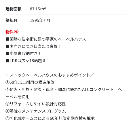
建物面積
87.15m²
築年月
1995年7 月
物件PR
■閑静な住宅街に建つ平家のヘーベルハウス
■南向きにつき日当たり良好！
■小屋裏収納付き！
■LDKは広々18帖超え！
＼ストックヘーベルハウスのおすすめポイント／
①60年以上耐用の構造躯体
②耐火・断熱・耐久・遮音・調湿に優れたALCコンクリート＝ヘ
ーベルを使用
③リフォームしやすい設計対応性
④明確なメンテナンスプログラム
⑤旭化成ホームズによる60年無償定期点検も継承