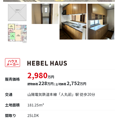
ハウス
メーカー
2,980
万円
販売価格
228
2,752
万円
万円
建物価格
/ 土地価格
交通
山陽電気鉄道本線「人丸前」駅 徒歩20分
土地面積
181.25m²
間取り
2SLDK