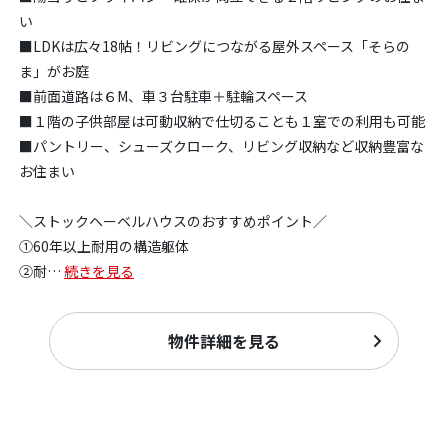
い
■LDKは広々18帖！リビングにつながる屋外スペース「そらの
ま」がお庭
■前面道路は６M、車３台駐車＋駐輪スペース
■１階の子供部屋は可動収納で仕切ることも１室での利用も可能
■パントリー、シューズクローク、リビング収納など収納豊富な
お住まい
＼ストックヘーベルハウスのおすすめポイント／
①60年以上耐用の構造躯体
②耐
…
続きを見る
物件詳細を見る