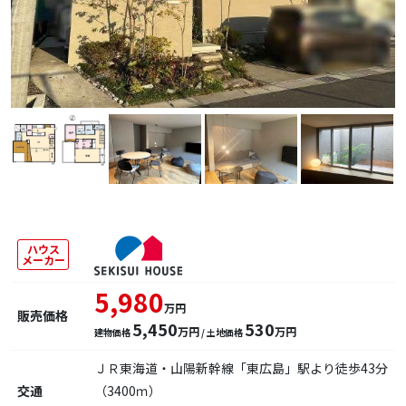
ハウス
メーカー
5,980
万円
販売価格
5,450
530
万円
万円
建物価格
/ 土地価格
ＪＲ東海道・山陽新幹線「東広島」駅より徒歩43分
交通
（3400ｍ）