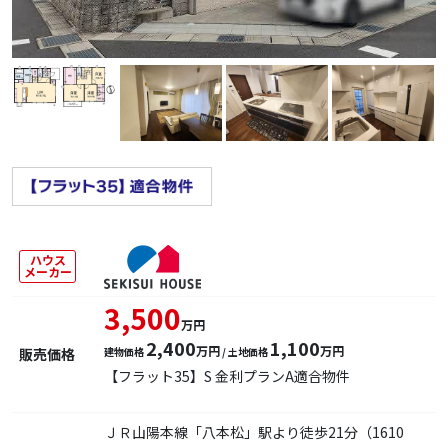
ハウス
メーカー
3,500
万円
2,400
1,100
万円
万円
販売価格
建物価格
/ 土地価格
【フラット35】S 金利プランA適合物件
ＪＲ山陽本線「八本松」駅より徒歩21分（1610