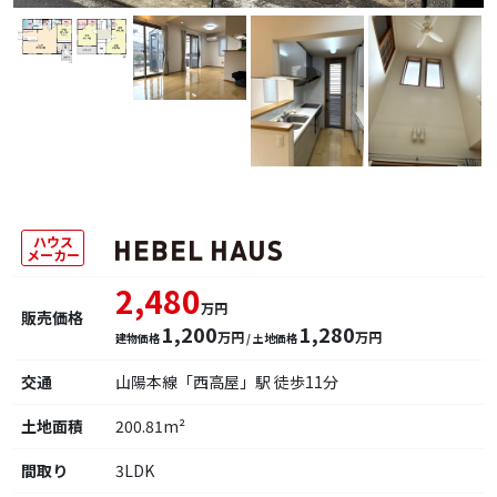
ハウス
メーカー
2,480
万円
販売価格
1,200
1,280
万円
万円
建物価格
/ 土地価格
交通
山陽本線「西高屋」駅 徒歩11分
土地面積
200.81m²
間取り
3LDK