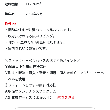
建物面積
112.26m²
築年月
2004年5 月
物件PR
・閑静な住宅街に建つヘーベルハウスです。
・吹き抜けのある広いリビング。
・2階の洋室は将来2部屋に仕切れます。
・室内きれいにお使いです。
＼ストックヘーベルハウスのおすすめポイント／
①60年以上耐用の構造躯体
②耐火・断熱・耐久・遮音・調湿に優れたALCコンクリート＝ヘ
ーベルを使用
③リフォームしやすい設計対応性
④明確なメンテナンスプログラム
⑤旭化成ホームズによる60年無
…
続きを見る