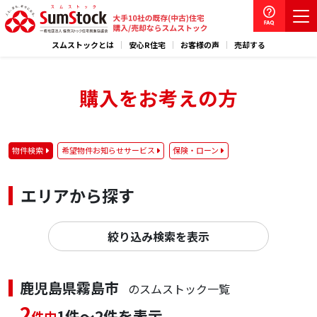
スムストックとは
安心R住宅
お客様の声
売却する
購入をお考えの方
物件検索
希望物件お知らせサービス
保険・ローン
エリアから探す
絞り込み検索を表示
鹿児島県霧島市
のスムストック一覧
2
1件～2件を表示
件中