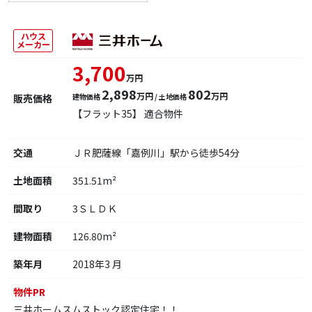
ハウス
メーカー
3,700
万円
2,898
802
万円
万円
販売価格
建物価格
/ 土地価格
【フラット35】 適合物件
交通
ＪＲ肥薩線「嘉例川」駅から徒歩54分
土地面積
351.51m²
間取り
3ＳＬＤＫ
建物面積
126.80m²
築年月
2018年3 月
物件PR
三井ホームスムストック認定住宅！！