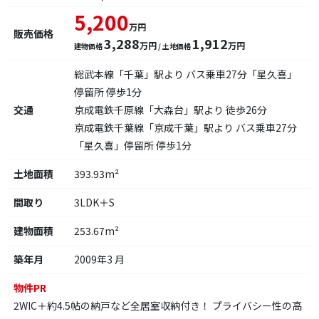
5,200
万円
販売価格
3,288
1,912
万円
万円
建物価格
/ 土地価格
総武本線「千葉」駅より バス乗車27分「星久喜」
停留所 停歩1分
交通
京成電鉄千原線「大森台」駅より 徒歩26分
京成電鉄千葉線「京成千葉」駅より バス乗車27分
「星久喜」停留所 停歩1分
土地面積
393.93m²
間取り
3LDK＋S
建物面積
253.67m²
築年月
2009年3 月
物件PR
2WIC＋約4.5帖の納戸など全居室収納付き！ プライバシー性の高