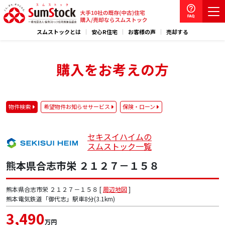
スムストックとは
安心R住宅
お客様の声
売却する
購入をお考えの方
物件検索
希望物件お知らせサービス
保険・ローン
セキスイハイムの
スムストック一覧
熊本県合志市栄 ２１２７－１５８
熊本県合志市栄 ２１２７－１５８ [
周辺地図
]
熊本電気鉄道「御代志」駅車8分(3.1km)
3,490
万円