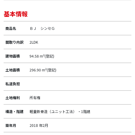
基本情報
商品名
ＢＪ シンセＧ
間取り内訳
2LDK
建物面積
94.58 m²(登記)
土地面積
296.90 m²(登記)
私道負担
土地権利
所有権
構造・階建
軽量鉄骨造（ユニット工法） ・1階建
築年月
2018 年2月