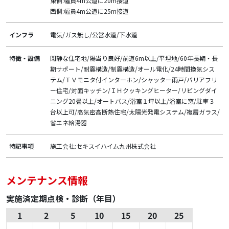
東側:幅員4m公道に20m接道
西側:幅員4m公道に25m接道
インフラ
電気/ガス無し/公営水道/下水道
特徴・設備
閑静な住宅地/陽当り良好/前道6m以上/平坦地/60年長期・長
期サポート/耐震構造/制震構造/オール電化/24時間換気シス
テム/ＴＶモニタ付インターホン/シャッター雨戸/バリアフリ
ー住宅/対面キッチン/ＩＨクッキングヒーター/リビングダイ
ニング20畳以上/オートバス/浴室１坪以上/浴室に窓/駐車３
台以上可/高気密高断熱住宅/太陽光発電システム/複層ガラス/
省エネ給湯器
特記事項
施工会社:セキスイハイム九州株式会社
メンテナンス情報
実施済定期点検・診断（年目）
1
2
5
10
15
20
25