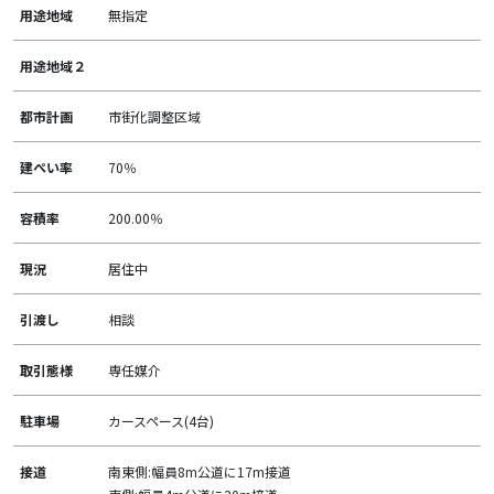
用途地域
無指定
用途地域２
都市計画
市街化調整区域
建ぺい率
70％
容積率
200.00％
現況
居住中
引渡し
相談
取引態様
専任媒介
駐車場
カースペース(4台)
接道
南東側:幅員8m公道に17m接道