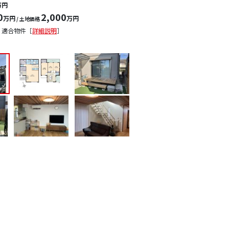
万円
0
2,000
万円
万円
/ 土地価格
 適合物件［
詳細説明
］