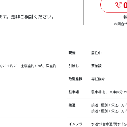
0
ます。是非ご検討ください。
物
お問合
現況
居住中
K約20.9帖 2F：主寝室約7.7帖、洋室約
引渡し
要相談
取引態様
専任媒介
駐車場
駐車場:有、車庫区分:カ
接道
接道1 種別：公道、方向
接道2 種別：公道、方向
インフラ
水道:公営水道/汚水:公