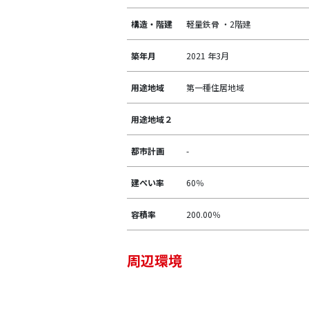
構造・階建
軽量鉄骨 ・2階建
築年月
2021 年3月
用途地域
第一種住居地域
用途地域２
都市計画
-
建ぺい率
60％
容積率
200.00％
周辺環境