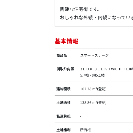
閑静な住宅街です。
おしゃれな外観・内観になってい
基本情報
商品名
スマートステージ
間取り内訳
3ＬＤＫ 3ＬＤＫ＋WIC 1F：LD
5.7帖・約5.1帖
建物面積
102.28 m²(登記)
土地面積
138.86 m²(登記)
私道負担
-
土地権利
所有権