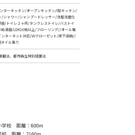
ンターキッチン/オープンキッチン/I型キッチン/
/シャワー/シャンプードレッサー/洗髪洗面化
便座/トイレ２ヶ所/タンクレストイレ/バストイ
給湯器/LDK20帖以上/フローリング//オール電
インターネット対応/Ｗクローゼット/床下収納//
観タイル張り
、景観法、都市再生特別措置法
学校 距離：600m
校 距離：2160m