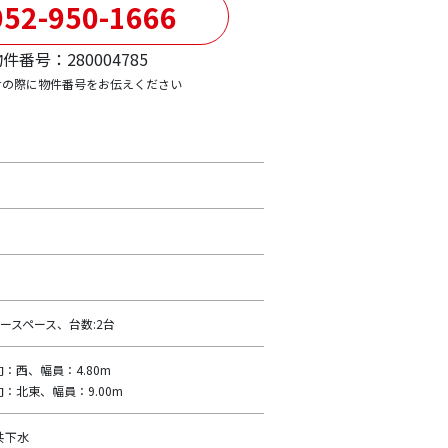
52-950-1666
件番号：280004785
せの際に物件番号をお伝えください
ースペース、台数:2台
：西、幅員：4.80m
：北東、幅員：9.00m
共下水