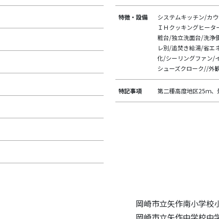
特徴・設備
システムキッチン/カウ
ＩＨクッキングヒーター
粧台/独立洗面台/洗浄
レ別/追焚き給湯/省エネ
化/シーリングファン/
シューズクローク//外
特記事項
第二種高度地区25ｍ
岡崎市立矢作南小学校小
岡崎市立矢作中学校中学