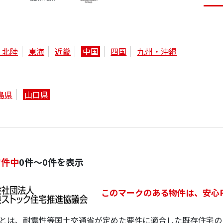
・北陸
東海
近畿
中国
四国
九州・沖縄
島県
山口県
0
件中
0件～0件を表示
このマークのある物件は、安心
宅とは、耐震性等国土交通省が定めた要件に適合した既存住宅の