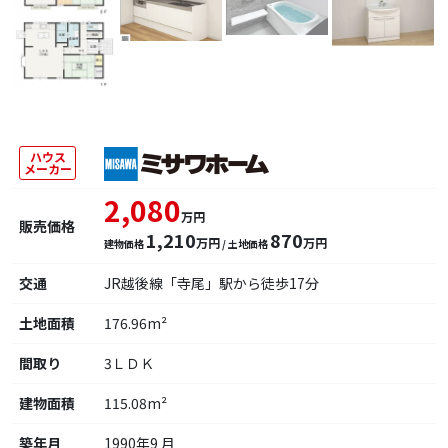
ハウス
メーカー
2,080
万円
販売価格
1,210
870
万円
万円
建物価格
/ 土地価格
交通
JR越後線「寺尾」駅から徒歩17分
土地面積
176.96m²
間取り
3ＬＤＫ
建物面積
115.08m²
築年月
1990年9 月