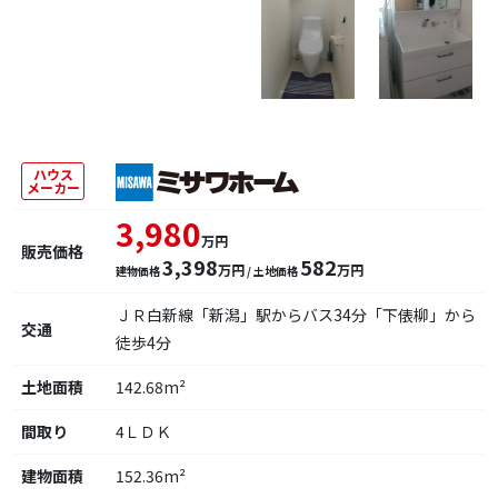
ハウス
メーカー
3,980
万円
販売価格
3,398
582
万円
万円
建物価格
/ 土地価格
ＪＲ白新線「新潟」駅からバス34分「下俵柳」から
交通
徒歩4分
土地面積
142.68m²
間取り
4ＬＤＫ
建物面積
152.36m²