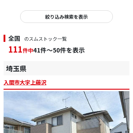
絞り込み検索を表示
全国
のスムストック一覧
111
41件～50件を表示
件中
埼玉県
入間市大字上藤沢