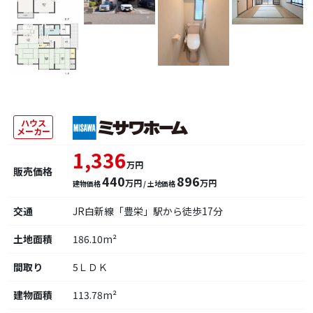
ハウス
メーカー
1,336
万円
販売価格
440
896
万円
万円
建物価格
/ 土地価格
交通
JR白新線「豊栄」駅から徒歩17分
土地面積
186.10m²
間取り
5ＬＤＫ
建物面積
113.78m²