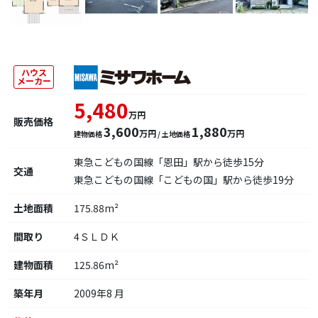
ハウス
メーカー
5,480
万円
販売価格
3,600
1,880
万円
万円
建物価格
/ 土地価格
東急こどもの国線「恩田」駅から徒歩15分
交通
東急こどもの国線「こどもの国」駅から徒歩19分
土地面積
175.88m²
間取り
4ＳＬＤＫ
建物面積
125.86m²
築年月
2009年8 月