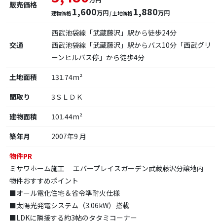
販売価格
1,600
1,880
万円
万円
建物価格
/ 土地価格
西武池袋線「武蔵藤沢」駅から徒歩24分
交通
西武池袋線「武蔵藤沢」駅からバス10分「西武グリ
ーンヒルバス停」から徒歩4分
土地面積
131.74m²
間取り
3ＳＬＤＫ
建物面積
101.44m²
築年月
2007年9 月
物件PR
ミサワホーム施工 エバープレイスガーデン武蔵藤沢分譲地内
物件おすすめポイント
■オール電化住宅＆省令準耐火仕様
■太陽光発電システム（3.06kW）搭載
■LDKに隣接する約3帖のタタミコーナー