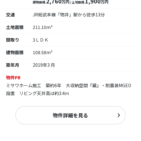
2,760
1,900
万円
万円
建物価格
/ 土地価格
交通
JR総武本線「物井」駅から徒歩13分
土地面積
211.10m²
間取り
3ＬＤＫ
建物面積
108.58m²
築年月
2019年3 月
物件PR
ミサワホーム施工 築約6年 大収納空間『蔵』・制震装MGEO
設置 リビング天井高は約3.4ｍ
物件詳細を見る