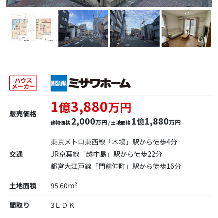
ハウス
メーカー
1
3,880
億
万円
販売価格
2,000
1
1,880
億
万円
万円
建物価格
/ 土地価格
東京メトロ東西線「木場」駅から徒歩4分
交通
JR京葉線「越中島」駅から徒歩22分
都営大江戸線「門前仲町」駅から徒歩16分
土地面積
95.60m²
間取り
3ＬＤＫ