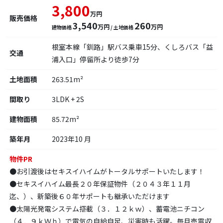
3,800
万円
販売価格
3,540
260
万円
万円
建物価格
/ 土地価格
根室本線「釧路」駅バス乗車15分、くしろバス「益
交通
浦入口」停留所より徒歩7分
土地面積
263.51m²
間取り
3LDK + 2S
建物面積
85.72m²
築年月
2023年10 月
物件PR
●お引渡後はセキスイハイムがトータルサポートいたします！
●セキスイハイム最長２０年保証物件（２０４３年１１月
迄、）、新築後６０年サポートも継承いただけます
●太陽光発電システム搭載（３．１２ｋｗ）、蓄電池ニチコン
（４．９ｋＷｈ）で電気の自給自足、災害時も活躍。毎月売電収