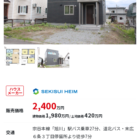
ハウス
メーカー
2,400
万円
販売価格
1,980
420
万円
万円
建物価格
/ 土地価格
宗谷本線「旭川」駅バス乗車27分、道北バス・末広
交通
６条３丁目停留所より徒歩7分