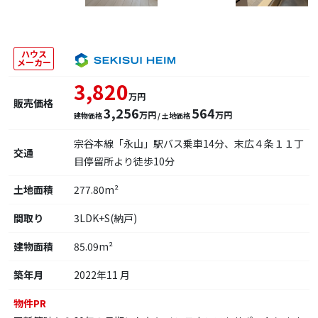
ハウス
メーカー
3,820
万円
販売価格
3,256
564
万円
万円
建物価格
/ 土地価格
宗谷本線「永山」駅バス乗車14分、末広４条１１丁
交通
目停留所より徒歩10分
土地面積
277.80m²
間取り
3LDK+S(納戸)
建物面積
85.09m²
築年月
2022年11 月
物件PR