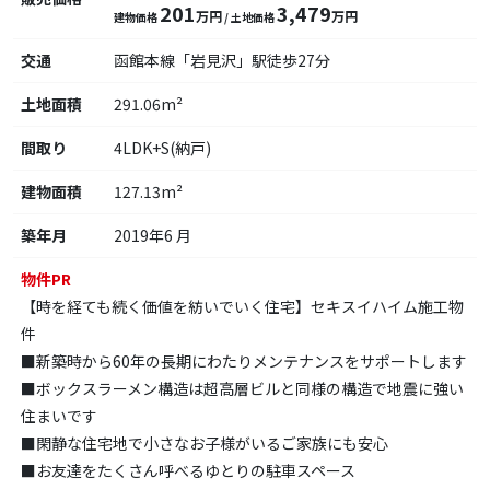
201
3,479
万円
万円
建物価格
/ 土地価格
交通
函館本線「岩見沢」駅徒歩27分
土地面積
291.06m²
間取り
4LDK+S(納戸)
建物面積
127.13m²
築年月
2019年6 月
物件PR
【時を経ても続く価値を紡いでいく住宅】セキスイハイム施工物
件
■新築時から60年の長期にわたりメンテナンスをサポートします
■ボックスラーメン構造は超高層ビルと同様の構造で地震に強い
住まいです
■閑静な住宅地で小さなお子様がいるご家族にも安心
■お友達をたくさん呼べるゆとりの駐車スペース