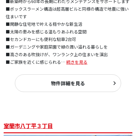
■新築時から60年の長期にわたりメンテナンスをサポートします
■ボックスラーメン構造は超高層ビルと同様の構造で地震に強い
住まいです
■閑静な住宅地で叶える穏やかな新生活
■太陽の恵みを感じる温もりあふれる空間
■セカンドカーにも便利な駐車2台可
■ガーデニングや家庭菜園で緑の潤い溢れる暮らしを
■高さのある吹抜けが、ワンランク上の住まいを演出
■ご家族を近くに感じられる
…
続きを見る
物件詳細を見る
室蘭市八丁平３丁目