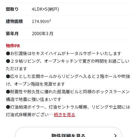
間取り
4LDK+S(納戸)
建物面積
174.90m²
築年月
2000年3 月
物件PR
●お引渡後はセキスイハイムがトータルサポートいたします
●２９帖リビング、オープンキッチンで寛ぎの時間をお過ごしい
ただけます
●広々とした玄関ホールからリビングへ入ると２階ホールや吹抜
け、オープン階段を見渡せます
●耐震性や耐久性に優れた超高層ビルと同様のボックスラーメン
構造で地震に強い住まいです
●灯油給湯ボイラー、灯油セントラル暖房、リビングや土間には
灯油式床暖房がござい
…
続きを見る
物件詳細を見る