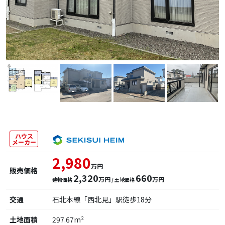
ハウス
メーカー
2,980
万円
販売価格
2,320
660
万円
万円
建物価格
/ 土地価格
交通
石北本線「西北見」駅徒歩18分
土地面積
297.67m²