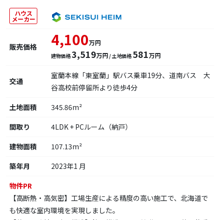
ハウス
メーカー
4,100
万円
販売価格
3,519
581
万円
万円
建物価格
/ 土地価格
室蘭本線「東室蘭」駅バス乗車19分、道南バス 大
交通
谷高校前停留所より徒歩4分
土地面積
345.86m²
間取り
4LDK + PCルーム（納戸）
建物面積
107.13m²
築年月
2023年1 月
物件PR
【高断熱・高気密】工場生産による精度の高い施工で、北海道で
も快適な室内環境を実現しました。