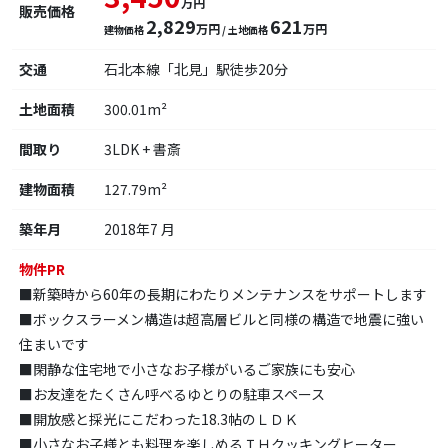
万円
販売価格
2,829
621
万円
万円
建物価格
/ 土地価格
交通
石北本線「北見」駅徒歩20分
土地面積
300.01m²
間取り
3LDK + 書斎
建物面積
127.79m²
築年月
2018年7 月
物件PR
■新築時から60年の長期にわたりメンテナンスをサポートします
■ボックスラーメン構造は超高層ビルと同様の構造で地震に強い
住まいです
■閑静な住宅地で小さなお子様がいるご家族にも安心
■お友達をたくさん呼べるゆとりの駐車スペース
■開放感と採光にこだわった18.3帖のＬＤＫ
■小さなお子様とも料理を楽しめるＩＨクッキングヒーター