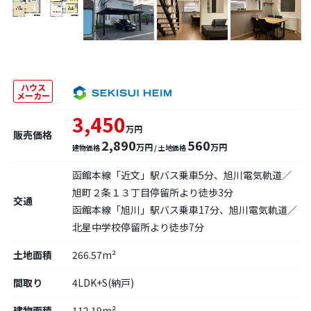
ハウス
メーカー
3,450
万円
販売価格
2,890
560
万円
万円
建物価格
/ 土地価格
函館本線「近文」駅バス乗車5分、旭川電気軌道／
旭町２条１３丁目停留所より徒歩3分
交通
函館本線「旭川」駅バス乗車17分、旭川電気軌道／
北星中学校停留所より徒歩7分
土地面積
266.57m²
間取り
4LDK+S(納戸)
建物面積
112.19m²