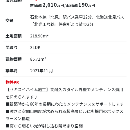
販売価格
2,610
190
万円
万円
建物価格
/ 土地価格
石北本線「北見」駅バス乗車12分、北海道北見バス
交通
「北光１号線」停留所より徒歩3分
土地面積
218.90m²
間取り
3LDK
建物面積
85.72m²
築年月
2021年11 月
物件PR
【セキスイハイム施工】高耐久のタイル外壁でメンテナンス費用
を抑えられます♪
■新築時から60年の長期にわたりメンテナンスをサポートします
■強さと空間自由度が求められる超高層ビルにも採用のボックス
ラーメン構造
■南から明るい光が射し込む陽だまり空間