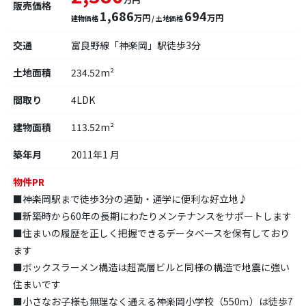
販売価格
1,686
694
万円
万円
建物価格
/ 土地価格
交通
富良野線「神楽岡」駅徒歩3分
土地面積
234.52m²
間取り
4LDK
建物面積
113.52m²
築年月
2011年1 月
物件PR
■神楽岡駅まで徒歩3分の通勤・通学に便利な好立地♪
■新築時から60年の長期にわたりメンテナンスをサポートします
■住まいの履歴を正しく把握できるデータベースを保有しており
ます
■ボックスラーメン構造は超高層ビルと同様の構造で地震に強い
住まいです
■小さなお子様も無理なく通える神楽岡小学校（550ｍ）は徒歩7