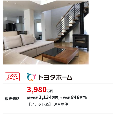
ハウス
メーカー
3,980
万円
3,134
846
万円
万円
販売価格
(建物価格
/ 土地価格
)
【フラット35】 適合物件