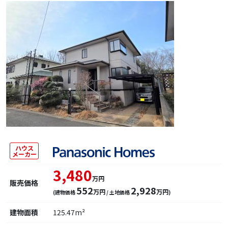
ハウス
メーカー
3,480
万円
販売価格
552
2,928
万円
万円
(建物価格
/ 土地価格
)
建物面積
125.47m²