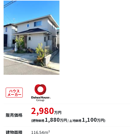
ハウス
メーカー
2,980
万円
販売価格
1,880
1,100
万円
万円
(建物価格
/ 土地価格
)
建物面積
116.54m²