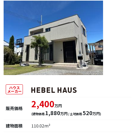
ハウス
メーカー
2,400
万円
販売価格
1,880
520
万円
万円
(建物価格
/ 土地価格
)
建物面積
110.02m²