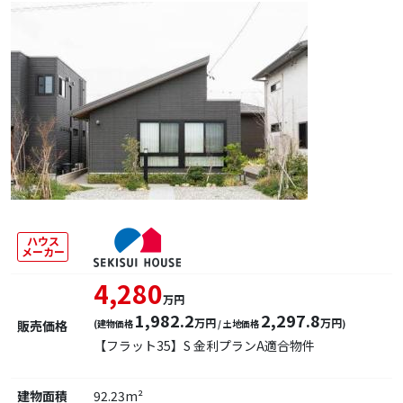
ハウス
メーカー
4,280
万円
1,982.2
2,297.8
万円
万円
販売価格
(建物価格
/ 土地価格
)
【フラット35】S 金利プランA適合物件
建物面積
92.23m²