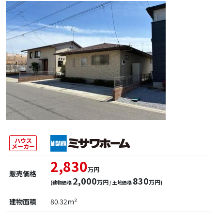
ハウス
メーカー
2,830
万円
販売価格
2,000
830
万円
万円
(建物価格
/ 土地価格
)
建物面積
80.32m²