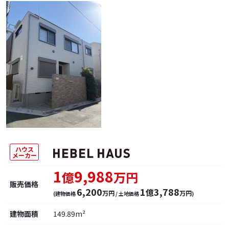
ハウス
メーカー
1
9,988
億
万円
販売価格
6,200
1
3,788
億
万円
万円
(建物価格
/ 土地価格
)
建物面積
149.89m²