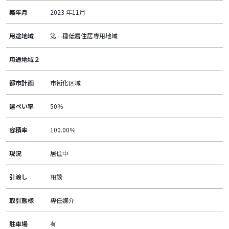
築年月
2023 年11月
用途地域
第一種低層住居専用地域
用途地域２
都市計画
市街化区域
建ぺい率
50％
容積率
100.00％
現況
居住中
引渡し
相談
取引態様
専任媒介
駐車場
有