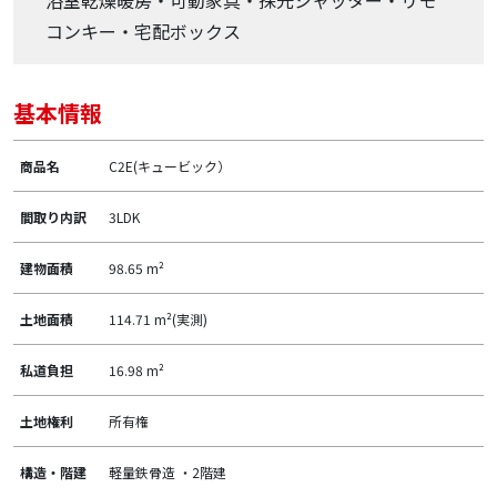
浴室乾燥暖房・可動家具・採光シャッター・リモ
コンキー・宅配ボックス
基本情報
商品名
C2E(キュービック）
間取り内訳
3LDK
建物面積
98.65 m²
土地面積
114.71 m²(実測)
私道負担
16.98 m²
土地権利
所有権
構造・階建
軽量鉄骨造 ・2階建