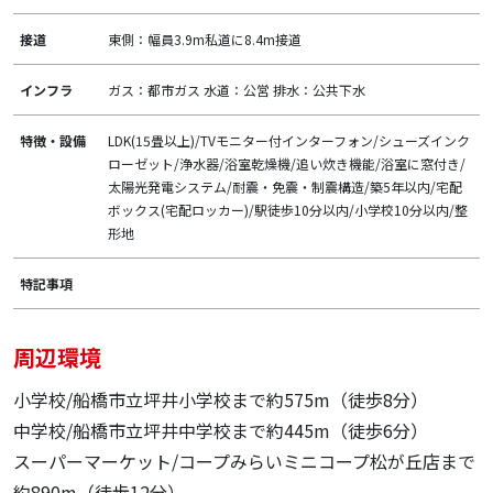
接道
東側：幅員3.9m私道に8.4m接道
インフラ
ガス：都市ガス 水道：公営 排水：公共下水
特徴・設備
LDK(15畳以上)/TVモニター付インターフォン/シューズインク
ローゼット/浄水器/浴室乾燥機/追い炊き機能/浴室に窓付き/
太陽光発電システム/耐震・免震・制震構造/築5年以内/宅配
ボックス(宅配ロッカー)/駅徒歩10分以内/小学校10分以内/整
形地
特記事項
周辺環境
小学校/船橋市立坪井小学校まで約575m（徒歩8分）
中学校/船橋市立坪井中学校まで約445m（徒歩6分）
スーパーマーケット/コープみらいミニコープ松が丘店まで
約890m（徒歩12分）