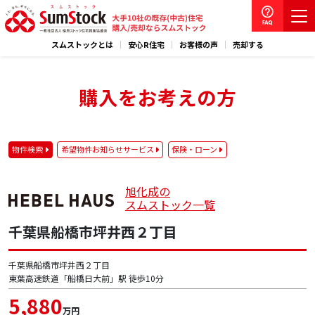
スムストックとは
安心R住宅
お客様の声
売却する
購入をお考えの方
物件検索
希望物件お知らせサービス
保険・ローン
旭化成の
スムストック一覧
千葉県船橋市坪井西２丁目
千葉県船橋市坪井西２丁目
東葉高速鉄道「船橋日大前」駅 徒歩10分
5,880
万円