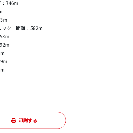
：746m
m
3m
ック 距離：582m
53m
92m
3m
9m
5m
印刷する