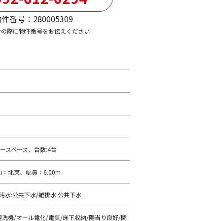
件番号：280005309
せの際に物件番号をお伝えください
ースペース、台数:4台
：北東、幅員：6.00m
/汚水:公共下水/雑排水:公共下水
器洗機/オール電化/電気/床下収納/陽当り良好/閑