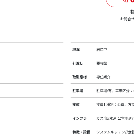
物
お問合
現況
居住中
引渡し
要相談
取引態様
専任媒介
駐車場
駐車場:有、車庫区分:カ
接道
接道1 種別：公道、方向
インフラ
ガス:無/水道:公営水道
特徴・設備
システムキッチン//食