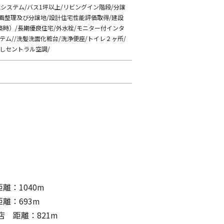
気システム/バス1坪以上/リビングイン階段/分譲
区画整理及び分譲地/設計住宅性能評価取得/建設
時）/長期優良住宅/外水栓/モニター付インタ
テム//洗髪洗面化粧台/洗浄便座/トイレ２ヶ所/
しセントラル空調/
離：1040m
離：693m
店 距離：821m