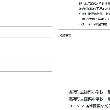
静な住宅街/24時間換
地内/整形地/平坦地/
住宅性能評価取得（新築
ーホン/太陽光発電シス
バストイレ別/室内物干
特記事項
篠栗町立篠栗小学校 距
篠栗町立篠栗中学校 距
ローソン 福岡篠栗駅前