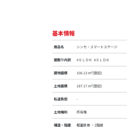
基本情報
商品名
シンセ・スマートステージ
間取り内訳
4ＳＬＤＫ 4ＳＬＤＫ
建物面積
106.13 m²(登記)
土地面積
187.17 m²(登記)
私道負担
-
土地権利
所有権
構造・階建
軽量鉄骨 ・2階建