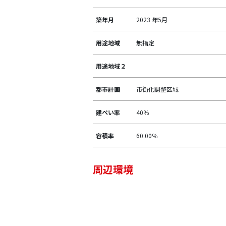
築年月
2023 年5月
用途地域
無指定
用途地域２
都市計画
市街化調整区域
建ぺい率
40％
容積率
60.00％
周辺環境