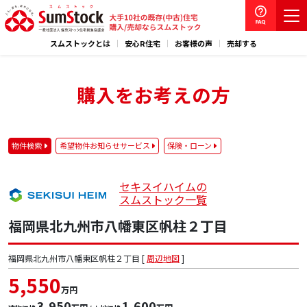
スムストックとは
安心R住宅
お客様の声
売却する
購入をお考えの方
物件検索
希望物件お知らせサービス
保険・ローン
セキスイハイムの
スムストック一覧
福岡県北九州市八幡東区帆柱２丁目
福岡県北九州市八幡東区帆柱２丁目 [
周辺地図
]
5,550
万円
3,950
1,600