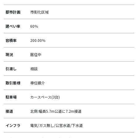
都市計画
市街化区域
建ぺい率
60％
容積率
200.00％
現況
居住中
引渡し
相談
取引態様
専任媒介
駐車場
カースペース(3台)
接道
北側:幅員5.7m公道に7.2m接道
インフラ
電気/ガス無し/公営水道/下水道