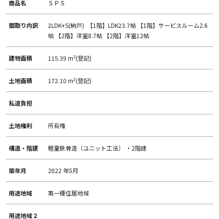
商品名
ＳＰＳ
間取り内訳
2LDK+S(納戸) 【1階】LDK23.7帖 【1階】サービスルーム2.6
帖 【2階】洋室8.7帖 【2階】洋室12帖
建物面積
115.39 m²(登記)
土地面積
172.10 m²(登記)
私道負担
土地権利
所有権
構造・階建
軽量鉄骨造（ユニット工法） ・2階建
築年月
2022 年5月
用途地域
第一種住居地域
用途地域２