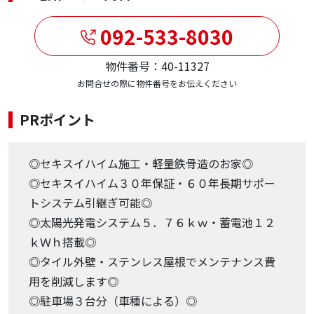
092-533-8030
物件番号：40-11327
お問合せの際に物件番号をお伝えください
PRポイント
◎セキスイハイム施工・軽量鉄骨造のお家◎
◎セキスイハイム３０年保証・６０年長期サポー
トシステム引継ぎ可能◎
◎太陽光発電システム５．７６ｋｗ・蓄電池１２
ｋＷｈ搭載◎
◎タイル外壁・ステンレス屋根でメンテナンス費
用を削減します◎
◎駐車場３台分（車種による）◎