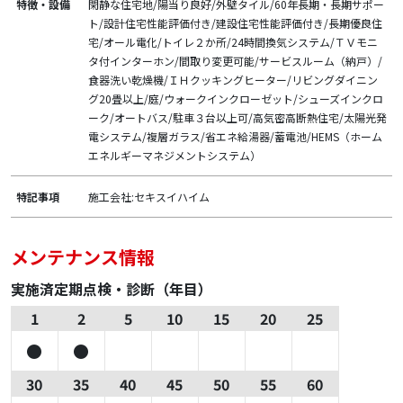
特徴・設備
閑静な住宅地/陽当り良好/外壁タイル/60年長期・長期サポー
ト/設計住宅性能評価付き/建設住宅性能評価付き/長期優良住
宅/オール電化/トイレ２か所/24時間換気システム/ＴＶモニ
タ付インターホン/間取り変更可能/サービスルーム（納戸）/
食器洗い乾燥機/ＩＨクッキングヒーター/リビングダイニン
グ20畳以上/庭/ウォークインクローゼット/シューズインクロ
ーク/オートバス/駐車３台以上可/高気密高断熱住宅/太陽光発
電システム/複層ガラス/省エネ給湯器/蓄電池/HEMS（ホーム
エネルギーマネジメントシステム）
特記事項
施工会社:セキスイハイム
メンテナンス情報
実施済定期点検・診断（年目）
1
2
5
10
15
20
25
30
35
40
45
50
55
60