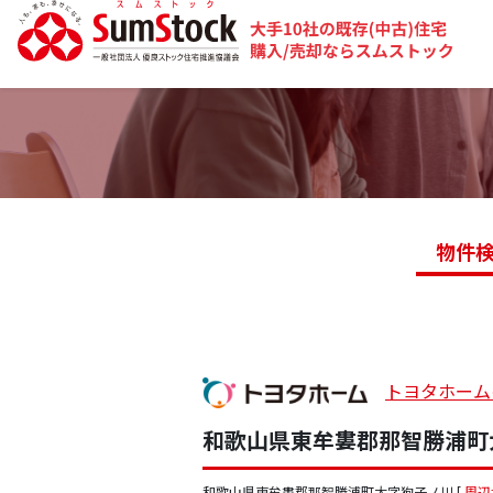
物件
トヨタホーム
和歌山県東牟婁郡那智勝浦町
和歌山県東牟婁郡那智勝浦町大字狗子ノ川 [
周辺