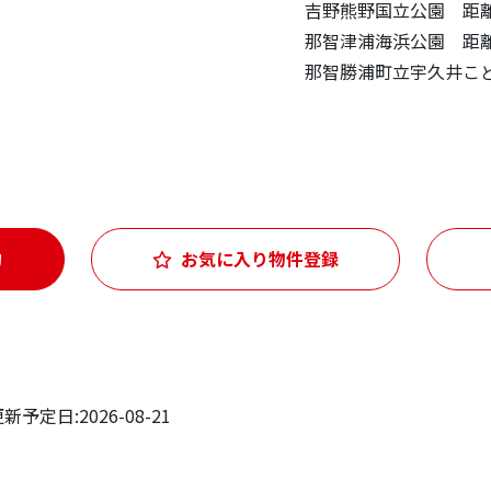
吉野熊野国立公園 距離
那智津浦海浜公園 距離
那智勝浦町立宇久井こど
約
お気に入り物件登録
予定日:2026-08-21