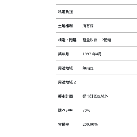
私道負担
-
土地権利
所有権
構造・階建
軽量鉄骨 ・2階建
築年月
1997 年4月
用途地域
無指定
用途地域２
都市計画
都市計画区域外
建ぺい率
70％
容積率
200.00％