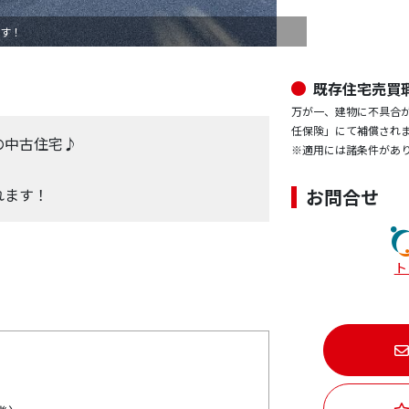
す！
間取り5LDK
既存住宅売買
万が一、建物に不具合
任保険」にて補償され
の中古住宅♪
※適用には諸条件があ
れます！
お問合せ
ト
）