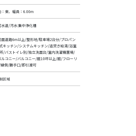
：東、幅員：6.00m
公営水道/汚水:集中浄化槽
前面道路6m以上/整形地/駐車場2台分/プロパン
面式キッチン/システムキッチン/追焚き給湯/浴室
ヶ所/バストイレ別/独立洗面台/室内洗濯機置場/
バルコニー/バルコニー/庭10坪以上/庭/フローリ
/縁側/勝手口/即引渡可
制区域