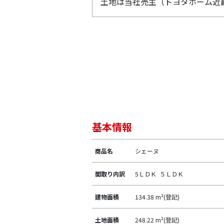
土地は当社売主（トヨタホーム近
基本情報
商品名
シェーヌ
間取り内訳
5ＬＤＫ ５ＬＤＫ
建物面積
134.38 m²(登記)
土地面積
248.22 m²(登記)