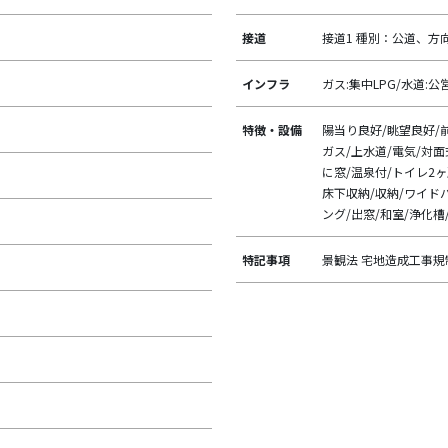
接道
接道1 種別：公道、方向
インフラ
ガス:集中LPG/水道:
特徴・設備
陽当り良好/眺望良好/
ガス/上水道/電気/対
に窓/温泉付/トイレ2
床下収納/収納/ワイド
ング/出窓/和室/浄化槽
特記事項
景観法 宅地造成工事規