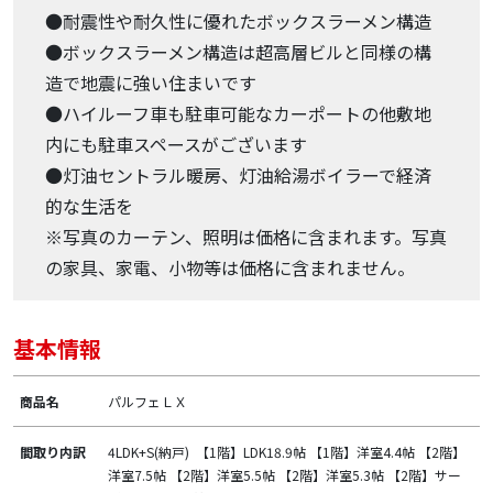
●耐震性や耐久性に優れたボックスラーメン構造
●ボックスラーメン構造は超高層ビルと同様の構
造で地震に強い住まいです
●ハイルーフ車も駐車可能なカーポートの他敷地
内にも駐車スペースがございます
●灯油セントラル暖房、灯油給湯ボイラーで経済
的な生活を
※写真のカーテン、照明は価格に含まれます。写真
の家具、家電、小物等は価格に含まれません。
基本情報
商品名
パルフェＬＸ
間取り内訳
4LDK+S(納戸) 【1階】LDK18.9帖 【1階】洋室4.4帖 【2階】
洋室7.5帖 【2階】洋室5.5帖 【2階】洋室5.3帖 【2階】サー