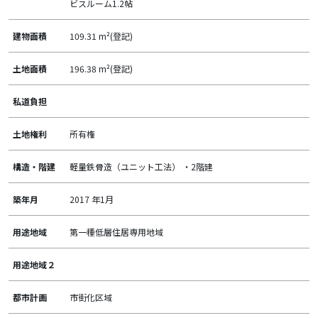
ビスルーム1.2帖
建物面積
109.31 m²(登記)
土地面積
196.38 m²(登記)
私道負担
土地権利
所有権
構造・階建
軽量鉄骨造（ユニット工法） ・2階建
築年月
2017 年1月
用途地域
第一種低層住居専用地域
用途地域２
都市計画
市街化区域