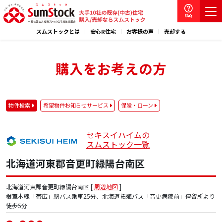
スムストックとは
安心R住宅
お客様の声
売却する
購入をお考えの方
物件検索
希望物件お知らせサービス
保険・ローン
セキスイハイムの
スムストック一覧
北海道河東郡音更町緑陽台南区
北海道河東郡音更町緑陽台南区 [
周辺地図
]
根室本線「帯広」駅バス乗車25分、北海道拓殖バス「音更病院前」停留所より
徒歩5分