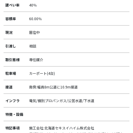
建ぺい率
40％
容積率
60.00％
現況
居住中
引渡し
相談
取引態様
専任媒介
駐車場
カーポート(4台)
接道
南側:幅員8m公道に10.9m接道
インフラ
電気/個別プロパンガス/公営水道/下水道
特徴・設備
特記事項
施工会社:北海道セキスイハイム株式会社