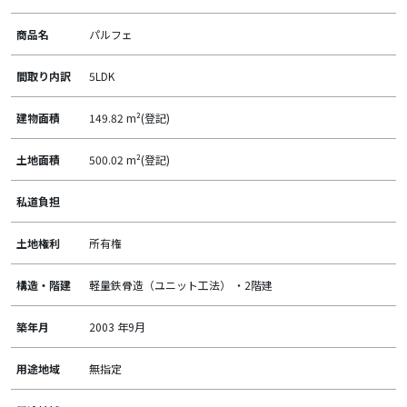
商品名
パルフェ
間取り内訳
5LDK
建物面積
149.82 m²(登記)
土地面積
500.02 m²(登記)
私道負担
土地権利
所有権
構造・階建
軽量鉄骨造（ユニット工法） ・2階建
築年月
2003 年9月
用途地域
無指定