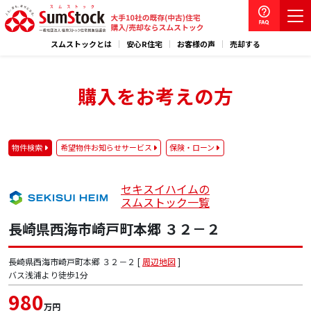
スムストックとは
安心R住宅
お客様の声
売却する
購入をお考えの方
物件検索
希望物件お知らせサービス
保険・ローン
セキスイハイムの
スムストック一覧
長崎県西海市崎戸町本郷 ３２－２
長崎県西海市崎戸町本郷 ３２－２ [
周辺地図
]
バス浅浦より徒歩1分
980
万円