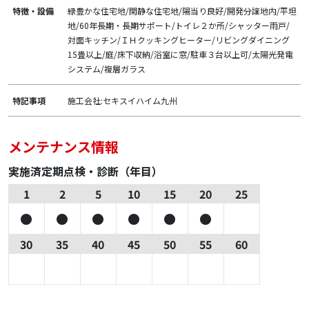
特徴・設備
緑豊かな住宅地/閑静な住宅地/陽当り良好/開発分譲地内/平坦
地/60年長期・長期サポート/トイレ２か所/シャッター雨戸/
対面キッチン/ＩＨクッキングヒーター/リビングダイニング
15畳以上/庭/床下収納/浴室に窓/駐車３台以上可/太陽光発電
システム/複層ガラス
特記事項
施工会社:セキスイハイム九州
メンテナンス情報
実施済定期点検・診断（年目）
1
2
5
10
15
20
25
30
35
40
45
50
55
60