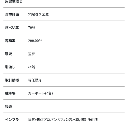
用途地域２
都市計画
非線引き区域
建ぺい率
70％
容積率
200.00％
現況
空家
引渡し
相談
取引態様
専任媒介
駐車場
カーポート(4台)
接道
インフラ
電気/個別プロパンガス/公営水道/個別浄化槽