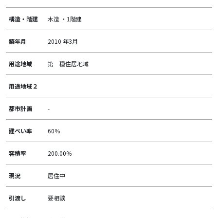
構造・階建
木造 ・1階建
築年月
2010 年3月
用途地域
第一種住居地域
用途地域２
都市計画
-
建ぺい率
60％
容積率
200.00％
現況
居住中
引渡し
要相談