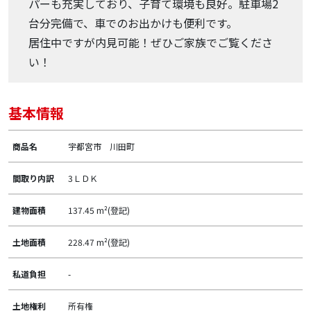
パーも充実しており、子育て環境も良好。駐車場2
台分完備で、車でのお出かけも便利です。
居住中ですが内見可能！ぜひご家族でご覧くださ
い！
基本情報
商品名
宇都宮市 川田町
間取り内訳
3ＬＤＫ
建物面積
137.45 m²(登記)
土地面積
228.47 m²(登記)
私道負担
-
土地権利
所有権