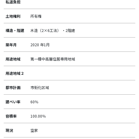
私道負担
土地権利
所有権
構造・階建
木造（2×6工法） ・2階建
築年月
2020 年1月
用途地域
第一種中高層住居専用地域
用途地域２
都市計画
市街化区域
建ぺい率
60％
容積率
100.00％
現況
空家