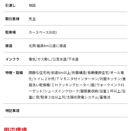
引渡し
相談
取引態様
売主
駐車場
カースペース(6台)
接道
北側:幅員6m公道に接道
インフラ
電気/ガス無し/公営水道/下水道
特徴・設備
閑静な住宅地/前道6m以上/耐震構造/長期優良住宅/オール電
化/トイレ２か所/ＴＶモニタ付インターホン/対面キッチン/食
器洗い乾燥機/ＩＨクッキングヒーター/庭/ウォークインクロ
ーゼット/シューズインクローク/屋根裏収納/浴室１坪以上/浴
室に窓/駐車３台以上可/太陽光発電システム/蓄電池
特記事項
周辺環境