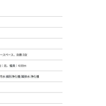
ースペース、台数:3台
：北、幅員：4.00m
/汚水:個別浄化槽/雑排水:浄化槽