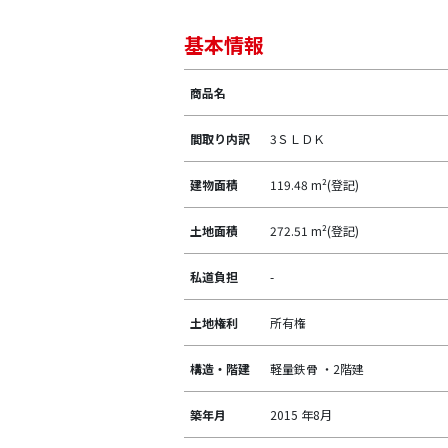
基本情報
商品名
間取り内訳
3ＳＬＤＫ
建物面積
119.48 m²(登記)
土地面積
272.51 m²(登記)
私道負担
-
土地権利
所有権
構造・階建
軽量鉄骨 ・2階建
築年月
2015 年8月