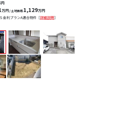
万円
1
1,129
万円
万円
/ 土地価格
S 金利プランA適合物件［
詳細説明
］