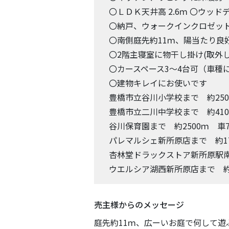
〇ＬＤＫ天井高 2.6ｍ 〇ウッド
〇納戸、ウォークインクロゼッ
〇南側庭先約11ｍ、陽当たり良
〇2階主寝室に物干し掛け(取外し
〇カースペース3～4台可（車種
〇建物キレイにお使いです
豊橋市立谷川小学校まで 約250
豊橋市立二川中学校まで 約410
谷川保育園まで 約2500ｍ 車
パレマルシェ新所原店まで 約17
杏林堂ドラックストア新所原駅南
ウエルシア湖西新所原店まで 約1
売主様からのメッセージ
庭先約11ｍ、広ーいお庭で何して遊