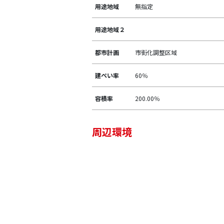
用途地域
無指定
用途地域２
都市計画
市街化調整区域
建ぺい率
60％
容積率
200.00％
周辺環境