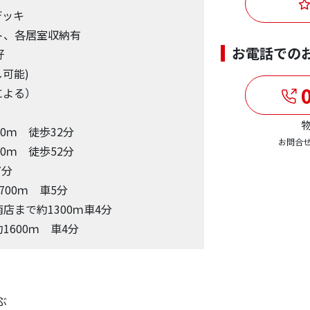
デッキ
ト、各居室収納有
お電話での
好
可能)
0
による）
物
0ｍ 徒歩32分
お問合
0ｍ 徒歩52分
7分
00ｍ 車5分
店まで約1300ｍ車4分
600ｍ 車4分
ぶ