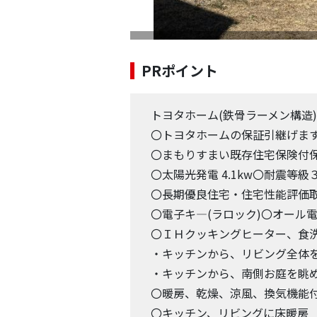
PRポイント
トヨタホーム(鉄骨ラーメン構造
〇トヨタホームの保証引継げます
〇まもりすまい既存住宅保険付
〇太陽光発電 4.1kw〇耐震等級
〇長期優良住宅・住宅性能評価取
〇電子キ―(ラロック)〇オール
〇ＩＨクッキングヒーター、食
・キッチンから、リビング全体
・キッチンから、南側お庭を眺
〇暖房、乾燥、涼風、換気機能
〇キッチン、リビングに床暖房