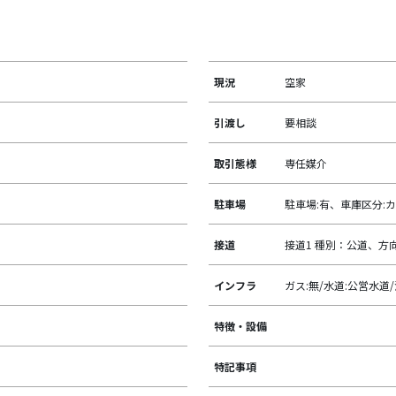
現況
空家
引渡し
要相談
取引態様
専任媒介
駐車場
駐車場:有、車庫区分:カ
接道
接道1 種別：公道、方向
インフラ
ガス:無/水道:公営水道
特徴・設備
特記事項