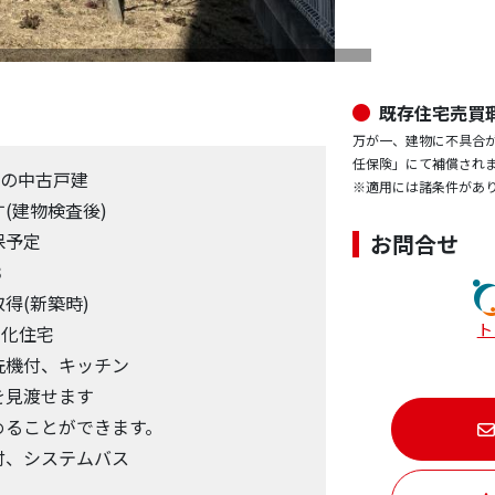
既存住宅売買
万が一、建物に不具合
任保険」にて補償され
)の中古戸建
※適用には諸条件があ
(建物検査後)
保予定
お問合せ
３
得(新築時)
ト
電化住宅
洗機付、キッチン
を見渡せます
めることができます。
付、システムバス