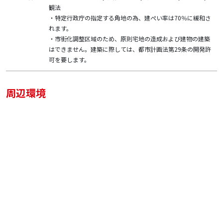
観法
・特定行政庁の指定する角地の為、建ぺい率は70％に緩和さ
れます。
・市街化調整区域のため、原則宅地の造成および建物の建築
はできません。建築に際しては、都市計画法第29条の開発許
可を要します。
周辺環境