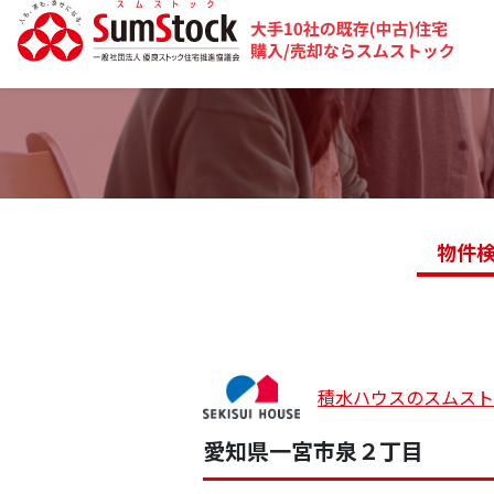
物件
積水ハウスの
スムス
愛知県一宮市泉２丁目