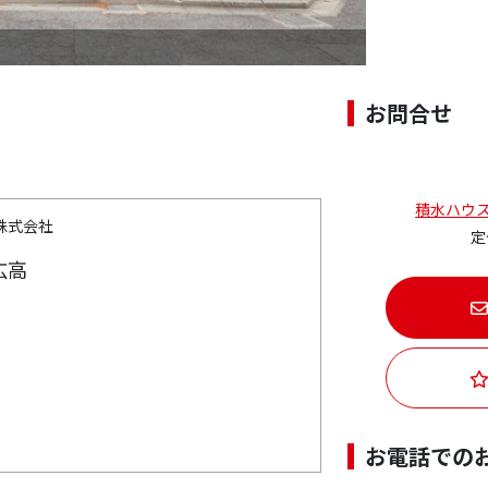
間取図
お問合せ
積水ハウ
株式会社
定
広高
お電話での