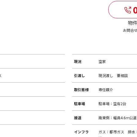
0
物件
お問合
現況
空家
ＤＫ
引渡し
現況渡し 要相談
取引態様
専任媒介
駐車場
駐車場：空有2台
接道
南東側：幅員4.6ｍ公
インフラ
ガス：都市ガス 排水