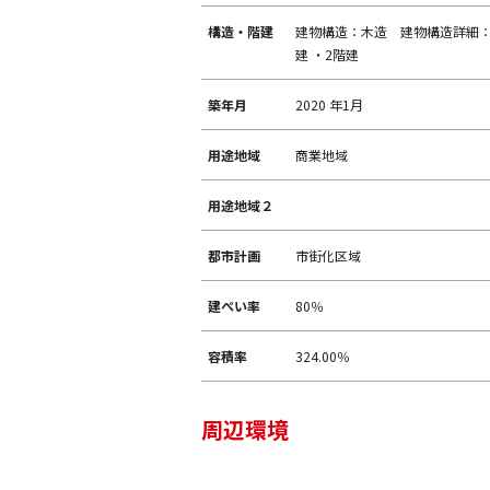
構造・階建
建物構造：木造 建物構造詳細
建 ・2階建
築年月
2020 年1月
用途地域
商業地域
用途地域２
都市計画
市街化区域
建ぺい率
80％
容積率
324.00％
周辺環境