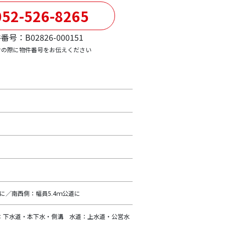
52-526-8265
番号：B02826-000151
せの際に物件番号をお伝えください
道に／南西側：幅員5.4ｍ公道に
：下水道・本下水・側溝 水道：上水道・公営水