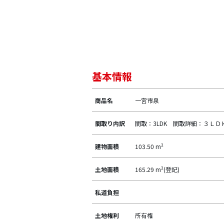
基本情報
商品名
一宮市泉
間取り内訳
間取：3LDK 間取詳細：３Ｌ
建物面積
103.50 m²
土地面積
165.29 m²(登記)
私道負担
土地権利
所有権