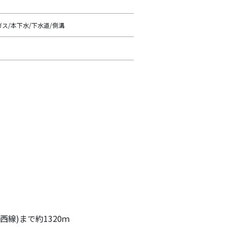
ガス/本下水/下水道/側溝
西線)まで約1320ｍ