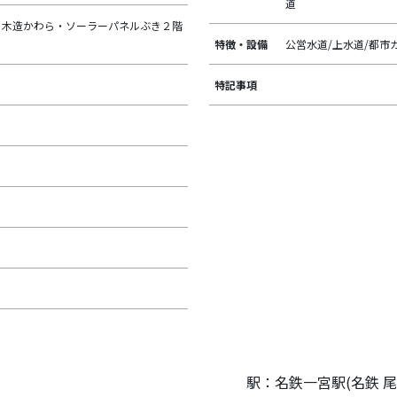
道
：木造かわら・ソーラーパネルぶき２階
特徴・設備
公営水道/上水道/都市
特記事項
駅：名鉄一宮駅(名鉄 尾