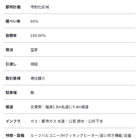
都市計画
市街化区域
建ぺい率
60％
容積率
160.00％
現況
空家
引渡し
相談
取引態様
専任媒介
駐車場
無
接道
北東側：幅員1.8m私道に9.4m接道
インフラ
ガス：都市ガス 水道：公営 排水：公共下水
特徴・設備
ルーフバルコニー/IHクッキングヒーター/追い炊き機能/浴室