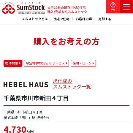
スムストックとは
安心R住宅
お客様の声
売却する
購入をお考えの方
物件検索
希望物件お知らせサービス
保険・ローン
旭化成の
スムストック一覧
千葉県市川市新田４丁目
千葉県市川市新田４丁目
総武本線「市川」駅 徒歩9分
4,730
万円