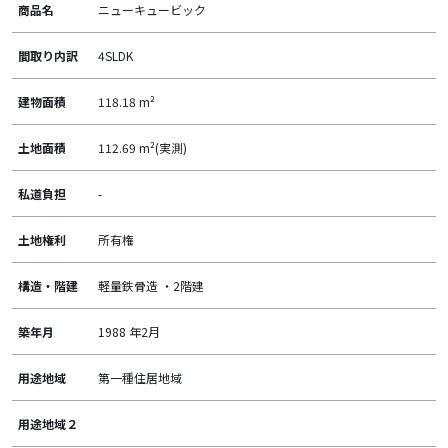
商品名
ニューキュービック
間取り内訳
4SLDK
建物面積
118.18 m²
土地面積
112.69 m²(実測)
私道負担
-
土地権利
所有権
構造・階建
軽量鉄骨造 ・2階建
築年月
1988 年2月
用途地域
第一種住居地域
用途地域２