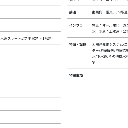
接道
南西側：幅員5.0ｍ私
インフラ
電気：オール電化 ガ
水 水道：上水道・公
木造スレートぶき平家建 ・1階建
特徴・設備
太陽光発電システム/エ
ター/浴室暖房/浴室乾燥
水/下水道/その他排水/
宅
特記事項