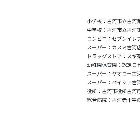
小学校：古河市立古河第
中学校：古河市立古河第
コンビニ：セブンイレブ
スーパー：カスミ古河店
ドラッグストア：スギ薬
幼稚園保育園：認定こど
スーパー：ヤオコー古河
スーパー：ベイシア古河
役所：古河市役所古河庁
総合病院：古河赤十字病