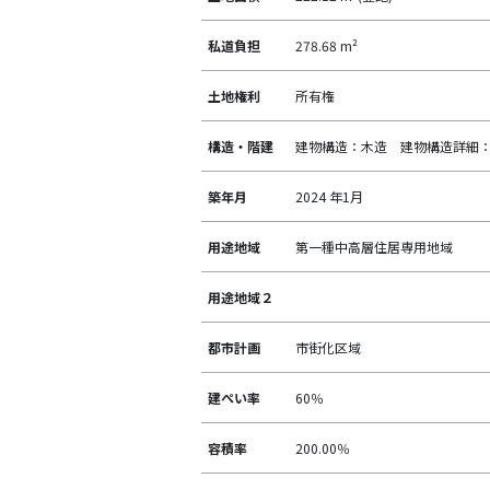
私道負担
278.68 m²
土地権利
所有権
構造・階建
建物構造：木造 建物構造詳細：
築年月
2024 年1月
用途地域
第一種中高層住居専用地域
用途地域２
都市計画
市街化区域
建ぺい率
60％
容積率
200.00％