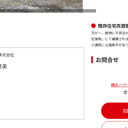
既存住宅売買
万が一、建物に不具合
任保険」にて補償され
※適用には諸条件があ
株式会社
お問合せ
達英
積水ハウ
定
】