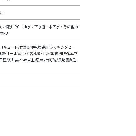
道に
ス：個別LPG 排水：下水道・本下水・その他排
営水道
コキュート/食器洗浄乾燥機/IHクッキングヒー
機/オール電化/公営水道/上水道/個別LPG/本下
平屋/天井高2.5m以上/駐車2台可能/長期優良住