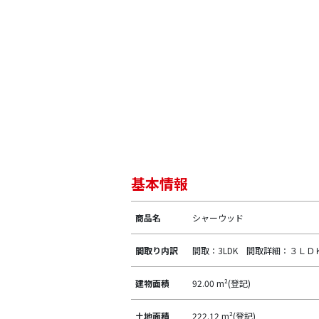
基本情報
商品名
シャーウッド
間取り内訳
間取：3LDK 間取詳細：３Ｌ
建物面積
92.00 m²(登記)
土地面積
222.12 m²(登記)