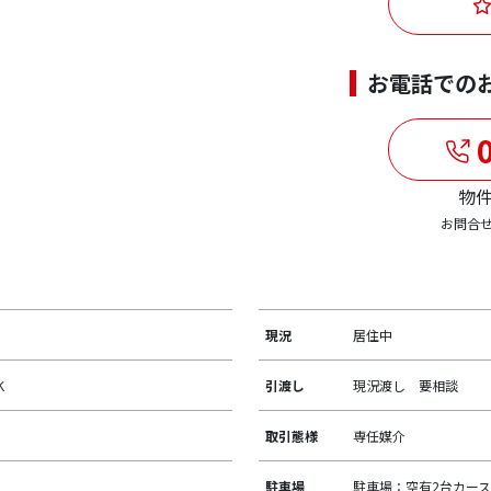
お電話での
0
物件
お問合
現況
居住中
ＤＫ
引渡し
現況渡し 要相談
取引態様
専任媒介
駐車場
駐車場：空有2台カース