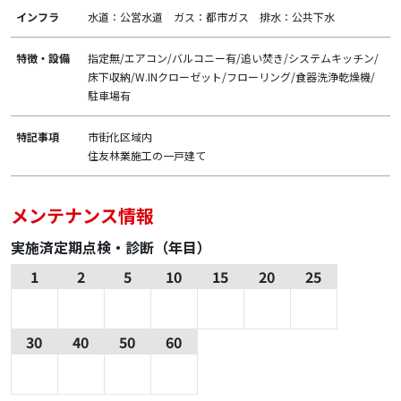
インフラ
水道：公営水道 ガス：都市ガス 排水：公共下水
特徴・設備
指定無/エアコン/バルコニー有/追い焚き/システムキッチン/
床下収納/W.INクローゼット/フローリング/食器洗浄乾燥機/
駐車場有
特記事項
市街化区域内
住友林業施工の一戸建て
メンテナンス情報
実施済定期点検・診断（年目）
1
2
5
10
15
20
25
30
40
50
60