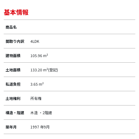
基本情報
商品名
間取り内訳
4LDK
建物面積
105.96 m²
土地面積
133.20 m²(登記)
私道負担
3.65 m²
土地権利
所有権
構造・階建
木造 ・2階建
築年月
1997 年9月