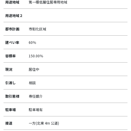
用途地域
第一種低層住居専用地域
用途地域２
都市計画
市街化区域
建ぺい率
60％
容積率
150.00％
現況
居住中
引渡し
相談
取引態様
専任媒介
駐車場
駐車場有
接道
一方(北東 4m 公道)