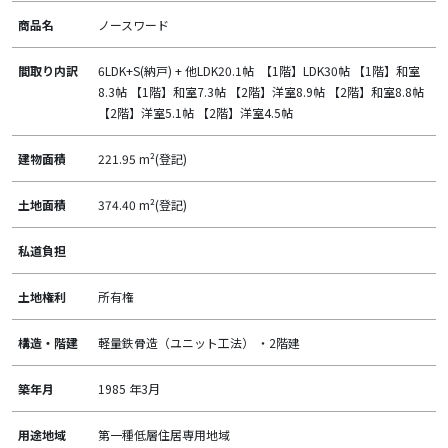
商品名
ノースワード
間取り内訳
6LDK+S(納戸) + 他LDK20.1帖 【1階】LDK30帖 【1階】和室
8.3帖 【1階】和室7.3帖 【2階】洋室8.9帖 【2階】和室8.8帖
【2階】洋室5.1帖 【2階】洋室4.5帖
建物面積
221.95 m²(登記)
土地面積
374.40 m²(登記)
私道負担
土地権利
所有権
構造・階建
軽量鉄骨造（ユニット工法） ・2階建
築年月
1985 年3月
用途地域
第一種低層住居専用地域