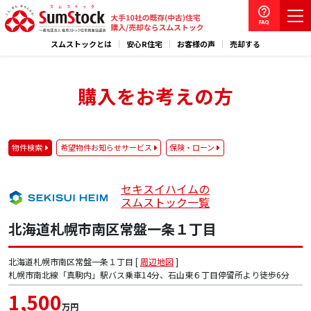
スムストックとは
安心R住宅
お客様の声
売却する
購入をお考えの方
物件検索
希望物件お知らせサービス
保険・ローン
セキスイハイムの
スムストック一覧
北海道札幌市南区常盤一条１丁目
北海道札幌市南区常盤一条１丁目 [
周辺地図
]
札幌市南北線「真駒内」駅バス乗車14分、石山東６丁目停留所より徒歩6分
1,500
万円