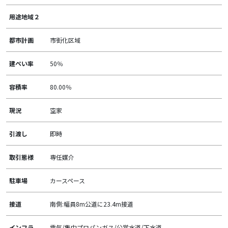
用途地域２
都市計画
市街化区域
建ぺい率
50％
容積率
80.00％
現況
空家
引渡し
即時
取引態様
専任媒介
駐車場
カースペース
接道
南側:幅員8m公道に23.4m接道
インフラ
電気/集中プロパンガス/公営水道/下水道