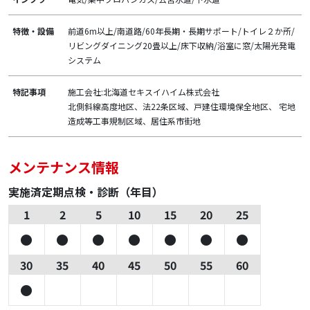
特徴・設備
前道6m以上/南道路/60年長期・長期サポート/トイレ２か所/
リビングダイニング20畳以上/床下収納/浴室に窓/太陽光発電
システム
特記事項
施工会社:北海道セキスイハイム株式会社
北側斜線高度地区、法22条区域、戸建住環境保全地区、 宅地
造成等工事規制区域、居住系市街地
メンテナンス情報
実施済定期点検・診断（年目）
1
2
5
10
15
20
25
30
35
40
45
50
55
60