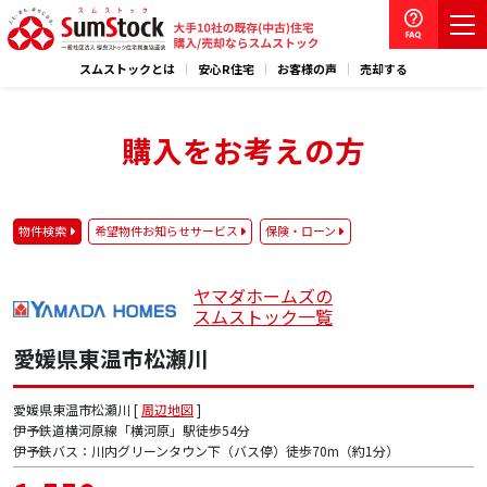
スムストックとは
安心R住宅
お客様の声
売却する
購入をお考えの方
物件検索
希望物件お知らせサービス
保険・ローン
ヤマダホームズの
スムストック一覧
愛媛県東温市松瀬川
愛媛県東温市松瀬川 [
周辺地図
]
伊予鉄道横河原線「横河原」駅徒歩54分
伊予鉄バス：川内グリーンタウン下（バス停）徒歩70m（約1分）