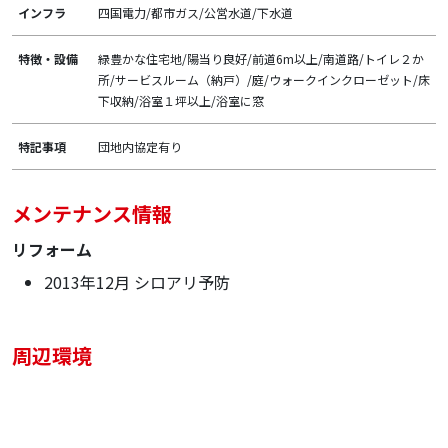
インフラ
四国電力/都市ガス/公営水道/下水道
特徴・設備
緑豊かな住宅地/陽当り良好/前道6m以上/南道路/トイレ２か
所/サービスルーム（納戸）/庭/ウォークインクローゼット/床
下収納/浴室１坪以上/浴室に窓
特記事項
団地内協定有り
メンテナンス情報
リフォーム
2013年12月 シロアリ予防
周辺環境