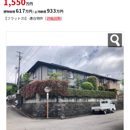
1,550
万円
617
933
万円
万円
建物価格
/ 土地価格
【フラット35】 適合物件［
詳細説明
］