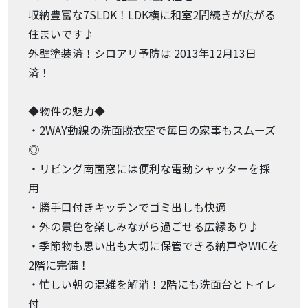
収納豊富な7SLDK！LDK横に和室2間続きが広がる
住まいです♪
外壁塗装済！シロアリ予防は 2013年12月13日
済！
◆物件の魅力◆
・2WAY動線の洗面脱衣室で毎日の家事もスムーズ
◎
・リビング南面窓には便利な電動シャッターを採
用
・勝手口付きキッチンでゴミ出しも快適
・外の景色を楽しみながら過ごせる広縁あり♪
・季節物も思い出も大切に保管できる納戸やWICを
2階に完備！
・忙しい朝の混雑を解消！2階にも洗面台とトイレ
付