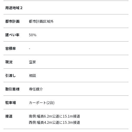
用途地域２
都市計画
都市計画区域外
建ぺい率
50％
容積率
-
現況
空家
引渡し
相談
取引態様
専任媒介
駐車場
カーポート(2台)
接道
南側:幅員6.2m公道に15.1m接道
西側:幅員4.2m公道に15.3m接道