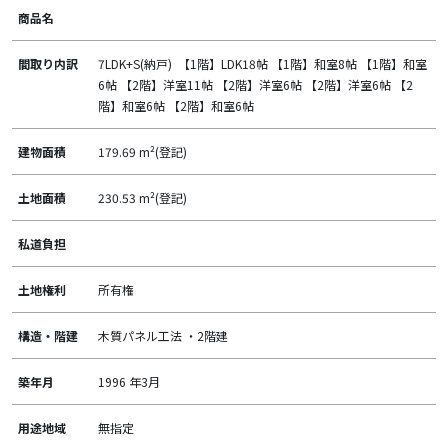
商品名
間取り内訳
7LDK+S(納戸) 【1階】LDK18帖 【1階】和室8帖 【1階】和室
6帖 【2階】洋室11帖 【2階】洋室6帖 【2階】洋室6帖 【2
階】和室6帖 【2階】和室6帖
建物面積
179.69 m²(登記)
土地面積
230.53 m²(登記)
私道負担
土地権利
所有権
構造・階建
木質パネル工法 ・2階建
築年月
1996 年3月
用途地域
無指定