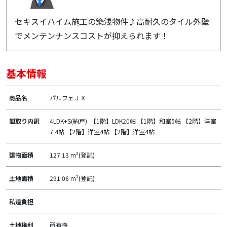
セキスイハイム施工の築浅物件♪高耐久のタイル外壁
でメンテンナンスコストが抑えられます！
基本情報
商品名
パルフェＪＸ
間取り内訳
4LDK+S(納戸) 【1階】LDK20帖 【1階】和室5帖 【2階】洋室
7.4帖 【2階】洋室4帖 【2階】洋室4帖
建物面積
127.13 m²(登記)
土地面積
291.06 m²(登記)
私道負担
土地権利
所有権