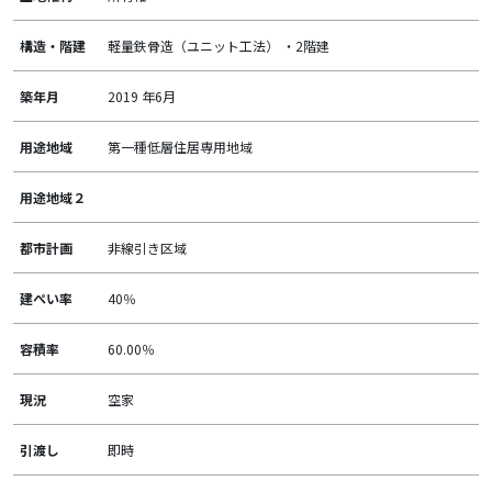
構造・階建
軽量鉄骨造（ユニット工法） ・2階建
築年月
2019 年6月
用途地域
第一種低層住居専用地域
用途地域２
都市計画
非線引き区域
建ぺい率
40％
容積率
60.00％
現況
空家
引渡し
即時