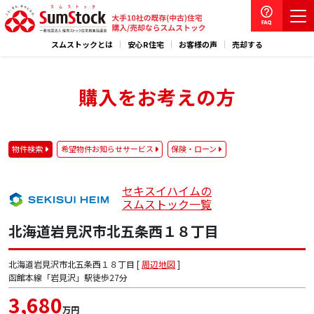
スムストックとは
安心R住宅
お客様の声
売却する
購入をお考えの方
物件検索
希望物件お知らせサービス
保険・ローン
セキスイハイムの
スムストック一覧
北海道岩見沢市北五条西１８丁目
北海道岩見沢市北五条西１８丁目 [
周辺地図
]
函館本線「岩見沢」駅徒歩27分
3,680
万円