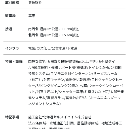
取引態様
専任媒介
駐車場
車庫
接道
南西側:幅員8m公道に11.9m接道
北西側:幅員8m公道に15.6m接道
インフラ
電気/ガス無し/公営水道/下水道
特徴・設備
閑静な住宅地/陽当り良好/前道6m以上/平坦地/外壁タイ
ル/60年長期・長期サポート/耐震構造/トイレ２か所/24時間
換気システム/ＴＶモニタ付インターホン/サービスルーム
（納戸）/対面キッチン/食器洗い乾燥機/ＩＨクッキングヒー
ター/リビングダイニング20畳以上/庭/ウォークインクローゼ
ット/浴室１坪以上/シャッタ－車庫/駐車３台以上可/太陽光発
電システム/複層ガラス/蓄電池/HEMS（ホームエネルギーマ
ネジメントシステム）
特記事項
施工会社:北海道セキスイハイム株式会社
法22条区域、立地適正化計画、居住誘導区域、宅地造成等工
事規制区域、景観計画区域