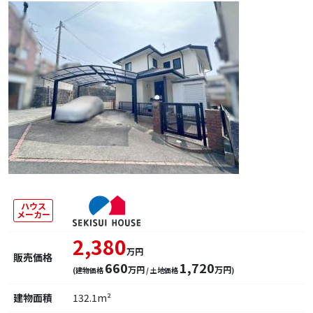
ハウス
メーカー
2,380
万円
販売価格
660
1,720
万円
万円
(建物価格
/ 土地価格
)
建物面積
132.1m²