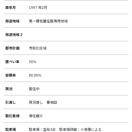
築年月
1997 年2月
用途地域
第一種低層住居専用地域
用途地域２
都市計画
市街化区域
建ぺい率
50％
容積率
80.00％
現況
居住中
引渡し
現況渡し 要相談
取引態様
専任媒介
駐車場
駐車場：空有3台 駐車場詳細：※車種による