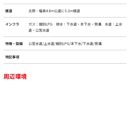
接道
北側：幅員4.8ｍ公道に5.2ｍ接道
インフラ
ガス：個別LPG 排水：下水道・本下水・側溝 水道：上水
道・公営水道
特徴・設備
公営水道/上水道/個別LPG/本下水/下水道/側溝
特記事項
周辺環境