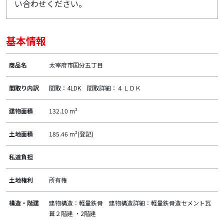
い合わせください。
基本情報
商品名
太宰府市国分五丁目
間取り内訳
間取：4LDK 間取詳細：４ＬＤＫ
建物面積
132.10 m²
土地面積
185.46 m²(登記)
私道負担
土地権利
所有権
構造・階建
建物構造：軽量鉄骨 建物構造詳細：軽量鉄骨造セメント瓦
葺２階建 ・2階建