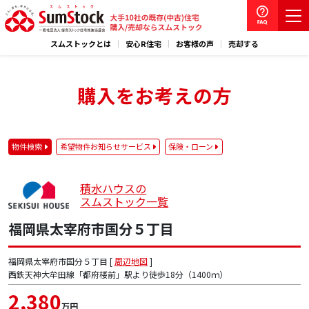
スムストックとは
安心R住宅
お客様の声
売却する
購入をお考えの方
物件検索
希望物件お知らせサービス
保険・ローン
積水ハウスの
スムストック一覧
福岡県太宰府市国分５丁目
福岡県太宰府市国分５丁目 [
周辺地図
]
西鉄天神大牟田線「都府楼前」駅より徒歩18分（1400ｍ）
2,380
万円