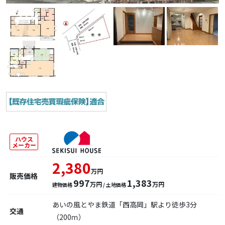
ハウス
メーカー
2,380
万円
販売価格
997
1,383
万円
万円
建物価格
/ 土地価格
あいの風とやま鉄道「西高岡」駅より徒歩3分
交通
（200ｍ）