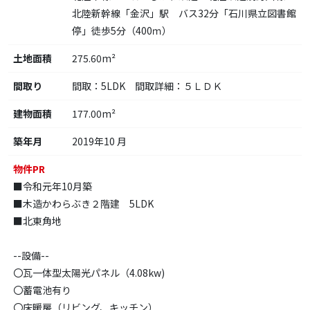
北陸新幹線「金沢」駅 バス32分「石川県立図書館
停」徒歩5分（400ｍ）
土地面積
275.60m²
間取り
間取：5LDK 間取詳細：５ＬＤＫ
建物面積
177.00m²
築年月
2019年10 月
物件PR
■令和元年10月築
■木造かわらぶき２階建 5LDK
■北東角地
--設備--
〇瓦一体型太陽光パネル（4.08kw)
〇蓄電池有り
〇床暖房（リビング、キッチン）