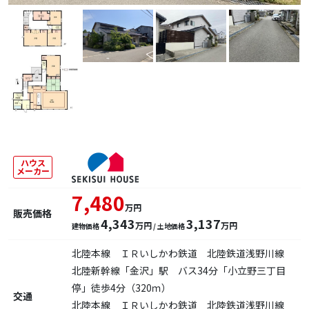
ハウス
メーカー
7,480
万円
販売価格
4,343
3,137
万円
万円
建物価格
/ 土地価格
北陸本線 ＩＲいしかわ鉄道 北陸鉄道浅野川線
北陸新幹線「金沢」駅 バス34分「小立野三丁目
停」徒歩4分（320ｍ）
交通
北陸本線 ＩＲいしかわ鉄道 北陸鉄道浅野川線